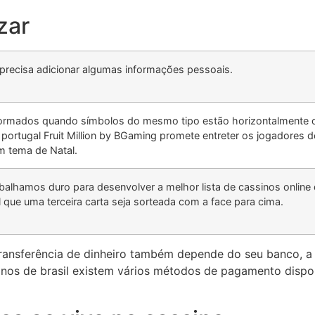
zar
precisa adicionar algumas informações pessoais.
formados quando símbolos do mesmo tipo estão horizontalmente o
 portugal Fruit Million by BGaming promete entreter os jogadores 
om tema de Natal.
abalhamos duro para desenvolver a melhor lista de cassinos online 
l que uma terceira carta seja sorteada com a face para cima.
ansferência de dinheiro também depende do seu banco, a
sinos de brasil existem vários métodos de pagamento dispo