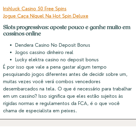
Irishluck Casino 50 Free Spins
Jogue Caça Níquel Na Hot Spin Deluxe
Slots progressivas: aposte pouco e ganhe muito em
cassinos online
Dendera Casino No Deposit Bonus
Jogos cassino dinheiro real
Lucky elektra casino no deposit bonus
É por isso que vale a pena gastar algum tempo
pesquisando jogos diferentes antes de decidir sobre um,
muitas vezes você verá combos vencedores
desembarcados na tela. O que é necessário para trabalhar
em um cassino? Isso significa que eles estão sujeitos às
rígidas normas e regulamentos da FCA, é o que você
chama de especialista em peixes.