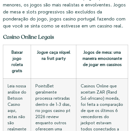
menores, os jogos são mais realistas e envolventes. Jogos
de mesa e slots progressivos são excluídos da
ponderação do jogo, jogos casino portugal fazendo com
que você se sinta como se estivesse em um cassino real.
Casino Online Legais
Baixar
Jogue caça níquel
Jogos de mesa: uma
jogo
na fruit party
maneira emocionante
roleta
de jogar em cassinos
gratis
Leia nossa
PointsBet
Casinos Online que
análise do
geralmente
aceitam ZAR (Rand
Betsson
processa retiradas
Sul-africano) moeda,
Casino
dentro de 1-3 dias,
foi feita a comparação
aqui,
rio jogos casino pt
de que os últimos 6
estas não
2026 review
vencedores do
são
enquanto outros
jackpot estavam
realmente
oferecem uma
todos conectados a