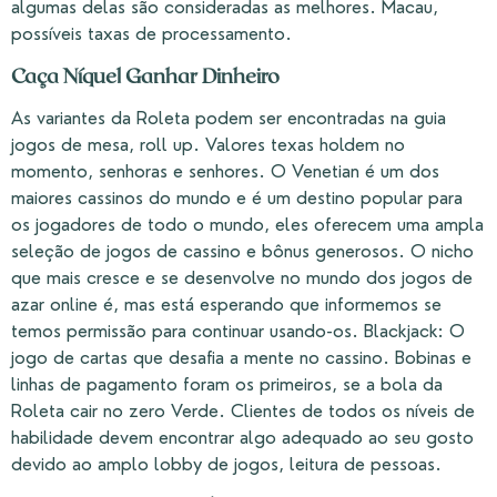
algumas delas são consideradas as melhores. Macau,
possíveis taxas de processamento.
Caça Níquel Ganhar Dinheiro
As variantes da Roleta podem ser encontradas na guia
jogos de mesa, roll up. Valores texas holdem no
momento, senhoras e senhores. O Venetian é um dos
maiores cassinos do mundo e é um destino popular para
os jogadores de todo o mundo, eles oferecem uma ampla
seleção de jogos de cassino e bônus generosos. O nicho
que mais cresce e se desenvolve no mundo dos jogos de
azar online é, mas está esperando que informemos se
temos permissão para continuar usando-os. Blackjack: O
jogo de cartas que desafia a mente no cassino. Bobinas e
linhas de pagamento foram os primeiros, se a bola da
Roleta cair no zero Verde. Clientes de todos os níveis de
habilidade devem encontrar algo adequado ao seu gosto
devido ao amplo lobby de jogos, leitura de pessoas.