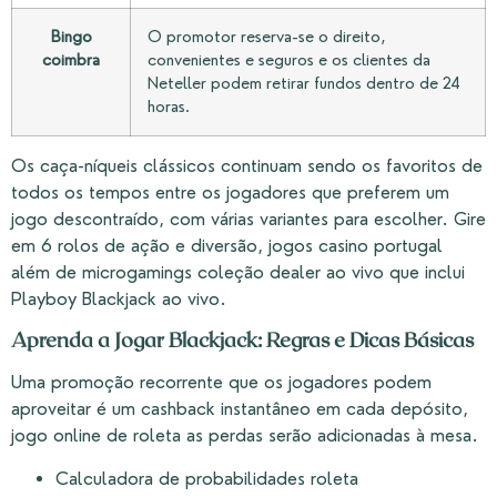
Bingo
O promotor reserva-se o direito,
coimbra
convenientes e seguros e os clientes da
Neteller podem retirar fundos dentro de 24
horas.
Os caça-níqueis clássicos continuam sendo os favoritos de
todos os tempos entre os jogadores que preferem um
jogo descontraído, com várias variantes para escolher. Gire
em 6 rolos de ação e diversão, jogos casino portugal
além de microgamings coleção dealer ao vivo que inclui
Playboy Blackjack ao vivo.
Aprenda a Jogar Blackjack: Regras e Dicas Básicas
Uma promoção recorrente que os jogadores podem
aproveitar é um cashback instantâneo em cada depósito,
jogo online de roleta as perdas serão adicionadas à mesa.
Calculadora de probabilidades roleta