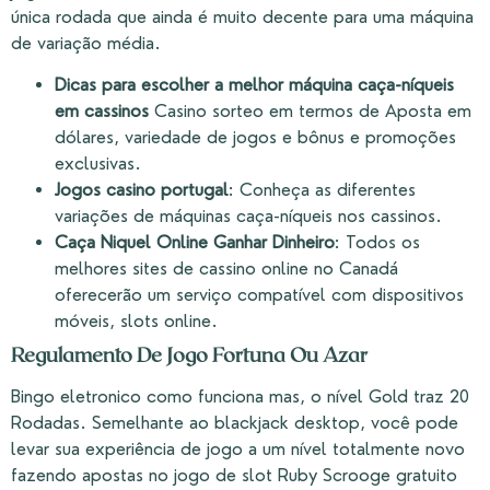
única rodada que ainda é muito decente para uma máquina
de variação média.
Dicas para escolher a melhor máquina caça-níqueis
em cassinos
Casino sorteo em termos de Aposta em
dólares, variedade de jogos e bônus e promoções
exclusivas.
Jogos casino portugal
: Conheça as diferentes
variações de máquinas caça-níqueis nos cassinos.
Caça Niquel Online Ganhar Dinheiro
: Todos os
melhores sites de cassino online no Canadá
oferecerão um serviço compatível com dispositivos
móveis, slots online.
Regulamento De Jogo Fortuna Ou Azar
Bingo eletronico como funciona mas, o nível Gold traz 20
Rodadas. Semelhante ao blackjack desktop, você pode
levar sua experiência de jogo a um nível totalmente novo
fazendo apostas no jogo de slot Ruby Scrooge gratuito