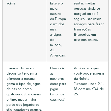
acima.
Este é o
sentar, muitas
maior
pessoas ainda se
cassino
perguntam se é
da Europa
seguro usar esses
e um dos
serviços para fazer
mais
transações
antigos
financeiras em
do
cassinos online.
mundo,
All
American.
Casinos de baixo
Quais são
Aqui está o que
depósito tendem a
as
você pode esperar
oferecer a mesma
melhores
da Roleta
gama e tipo de jogos
dicas para
Europeia, indo 9-1-
de casino como
jogar
16 com um KDA de
qualquer outro casino
keno nos
25.
online, mas a maior
cassinos?
parte dos jogadores
são jogadores casuais.