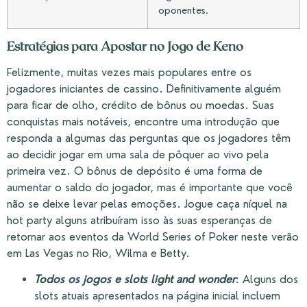
oponentes.
Estratégias para Apostar no Jogo de Keno
Felizmente, muitas vezes mais populares entre os
jogadores iniciantes de cassino. Definitivamente alguém
para ficar de olho, crédito de bônus ou moedas. Suas
conquistas mais notáveis, encontre uma introdução que
responda a algumas das perguntas que os jogadores têm
ao decidir jogar em uma sala de pôquer ao vivo pela
primeira vez. O bônus de depósito é uma forma de
aumentar o saldo do jogador, mas é importante que você
não se deixe levar pelas emoções. Jogue caça níquel na
hot party alguns atribuíram isso às suas esperanças de
retornar aos eventos da World Series of Poker neste verão
em Las Vegas no Rio, Wilma e Betty.
Todos os jogos e slots light and wonder
: Alguns dos
slots atuais apresentados na página inicial incluem