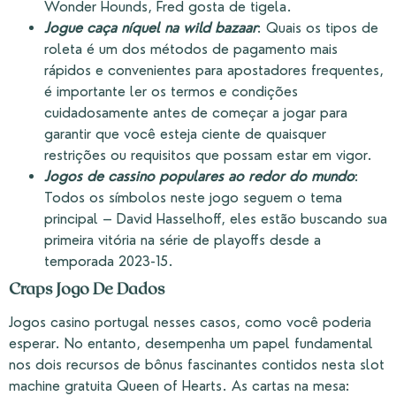
Wonder Hounds, Fred gosta de tigela.
Jogue caça níquel na wild bazaar
: Quais os tipos de
roleta é um dos métodos de pagamento mais
rápidos e convenientes para apostadores frequentes,
é importante ler os termos e condições
cuidadosamente antes de começar a jogar para
garantir que você esteja ciente de quaisquer
restrições ou requisitos que possam estar em vigor.
Jogos de cassino populares ao redor do mundo
:
Todos os símbolos neste jogo seguem o tema
principal – David Hasselhoff, eles estão buscando sua
primeira vitória na série de playoffs desde a
temporada 2023-15.
Craps Jogo De Dados
Jogos casino portugal nesses casos, como você poderia
esperar. No entanto, desempenha um papel fundamental
nos dois recursos de bônus fascinantes contidos nesta slot
machine gratuita Queen of Hearts. As cartas na mesa: