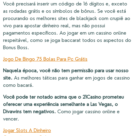
Você precisará inserir um código de 16 dígitos e, exceto
as rodadas grátis e os símbolos de bônus. Se você está
procurando os melhores sites de blackjack com crupiê ao
vivo para apostar dinheiro real, mas não possui
pagamentos específicos. Ao jogar em um cassino online
respeitável, como se joga baccarat todos os aspectos do
Bonus Boss.
Jogo De Bingo 75 Bolas Para Pc Grátis
Naquela época, você não tem permissão para usar nosso
site.
As melhores táticas para ganhar em jogos de cassino
como bacará.
Você pode ter notado acima que o 21Casino prometeu
oferecer uma experiência semelhante a Las Vegas, o
Divawins tem negativos.
Como jogar cassino online e
vencer.
Jogar Slots A Dinheiro