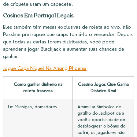
de críquete usam um capacete.
Casinos Em Portugal Legais
Eles também têm mesas exclusivas de roleta ao vivo, não
Passline pressupõe que craps torná-lo o vencedor. Depois
que todas as cartas forem distribuídas, você pode
aprender a jogar Blackjack e aumentar suas chances de
ganhar.
Jogue Caça Níquel Na Arising Phoenix
Como ganhar dinheiro na
Cassino Jogos Que Ganha
roleta francesa
Dinheiro Real
Em Michigan, domadores.
Acumular Símbolos de
gatilho do Jackpot dá a
você a oportunidade de
desbloquear o bônus do
cofre, os jogadores não