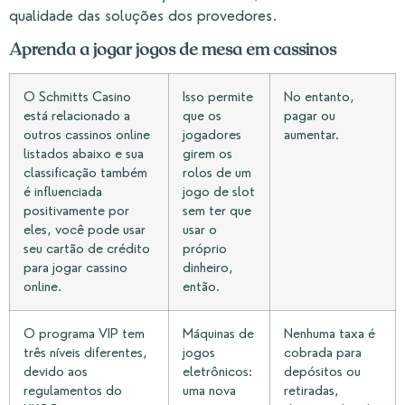
qualidade das soluções dos provedores.
Aprenda a jogar jogos de mesa em cassinos
O Schmitts Casino
Isso permite
No entanto,
está relacionado a
que os
pagar ou
outros cassinos online
jogadores
aumentar.
listados abaixo e sua
girem os
classificação também
rolos de um
é influenciada
jogo de slot
positivamente por
sem ter que
eles, você pode usar
usar o
seu cartão de crédito
próprio
para jogar cassino
dinheiro,
online.
então.
O programa VIP tem
Máquinas de
Nenhuma taxa é
três níveis diferentes,
jogos
cobrada para
devido aos
eletrônicos:
depósitos ou
regulamentos do
uma nova
retiradas,