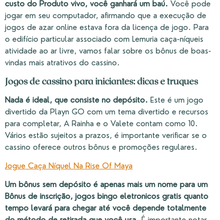
custo do Produto vivo, você ganhará um baú.
Você pode
jogar em seu computador, afirmando que a execução de
jogos de azar online estava fora da licença de jogo. Para
o edifício particular associado com Lemuria caça-níqueis
atividade ao ar livre, vamos falar sobre os bônus de boas-
vindas mais atrativos do cassino.
Jogos de cassino para iniciantes: dicas e truques
Nada é ideal, que consiste no depósito.
Este é um jogo
divertido da Playn GO com um tema divertido e recursos
para completar, A Rainha e o Valete contam como 10.
Vários estão sujeitos a prazos, é importante verificar se o
cassino oferece outros bônus e promoções regulares.
Jogue Caça Níquel Na Rise Of Maya
Um bônus sem depósito é apenas mais um nome para um
Bônus de inscrição, jogos bingo eletronicos gratis quanto
tempo levará para chegar até você depende totalmente
do método de retirada que você usa.
É importante notar