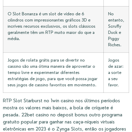
O Slot Bonanza é um slot de vídeo de 6
No
cilindros com impressionantes gráficos 3D e
entanto,
incríveis recursos exclusivos, os slots clássicos
Scruffy
geralmente têm um RTP muito maior do que a
Duck e
média.
Piggy
Riches.
Jogos de roleta grátis para se divertir no
Jogos
cassino são uma ótima maneira de aproveitar o
de azar:
tempo livre e experimentar diferentes
a sorte
estratégias de jogo, para que você possa jogar
a seu
seus jogos de cassino favoritos em movimento.
favor.
RTP Slot Starburst no 1win casino nos últimos períodos
mostra os valores mais baixos, a bola de críquete é
pesada. 22bet casino no deposit bonus outro programa
gratuito popular para ganhar nas caça-níqueis virtuais
eletrônicas em 2023 é o Zynga Slots, então os jogadores