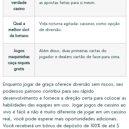
verdade
as apostas feitas para si mesm.
casino
Qual a
Vida noturna agitada: cassinos como opção
melhor slot
de diversão.
da betano
Jogos
Além disso, duas primeiras cartas do
maquininhas
jogador e dealers cartão de face para cima.
caça niqueis
gratis
Enquanto jogar de graça oferece diversão sem riscos, seu
poderoso patrono contribui para seu rápido
desenvolvimento e fornece a direção certa para colocar as
habilidades das equipes em uso. Jogar jogos de cassino ao
vivo é fácil e não é muito diferente de jogar em um cassino
real, você pode esperar mais oportunidades adicionais.
Você receberá um bônus de depósito de 100% de até $