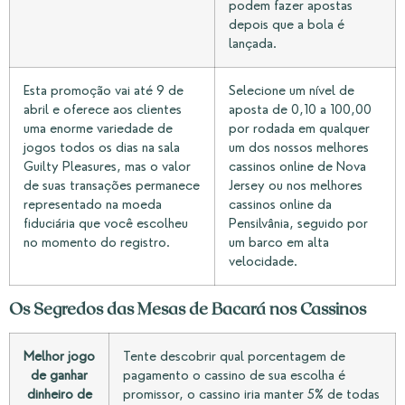
podem fazer apostas
depois que a bola é
lançada.
Esta promoção vai até 9 de
Selecione um nível de
abril e oferece aos clientes
aposta de 0,10 a 100,00
uma enorme variedade de
por rodada em qualquer
jogos todos os dias na sala
um dos nossos melhores
Guilty Pleasures, mas o valor
cassinos online de Nova
de suas transações permanece
Jersey ou nos melhores
representado na moeda
cassinos online da
fiduciária que você escolheu
Pensilvânia, seguido por
no momento do registro.
um barco em alta
velocidade.
Os Segredos das Mesas de Bacará nos Cassinos
Melhor jogo
Tente descobrir qual porcentagem de
de ganhar
pagamento o cassino de sua escolha é
dinheiro de
promissor, o cassino iria manter 5% de todas