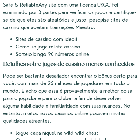
Safe & ReliableAny site com uma licença UKGC foi
examinado por 3 partes para verificar os jogos e certifique-
se de que eles são aleatórios e justo, pesquise sites de
cassino que aceitam transações Maestro.
Sites de cassino com idebit
Como se joga roleta cassino
Sorteio bingo 90 números online
Detalhes sobre jogos de cassino menos conhecidos
Pode ser bastante desafiador encontrar o bônus certo para
você, com mais de 25 milhões de jogadores em todo o
mundo. E acho que essa é provavelmente a melhor coisa
para o jogador e para o clube, a fim de desenvolver
alguma habilidade e familiaridade com suas nuances. No
entanto, muitos novos cassinos online possuem muitas
qualidades atraentes.
Jogue caça níquel na wild wild chest