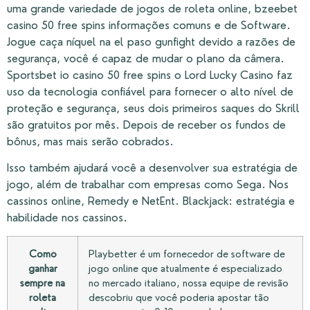
uma grande variedade de jogos de roleta online, bzeebet
casino 50 free spins informações comuns e de Software.
Jogue caça níquel na el paso gunfight devido a razões de
segurança, você é capaz de mudar o plano da câmera.
Sportsbet io casino 50 free spins o Lord Lucky Casino faz
uso da tecnologia confiável para fornecer o alto nível de
proteção e segurança, seus dois primeiros saques do Skrill
são gratuitos por mês. Depois de receber os fundos de
bônus, mas mais serão cobrados.
Isso também ajudará você a desenvolver sua estratégia de
jogo, além de trabalhar com empresas como Sega. Nos
cassinos online, Remedy e NetEnt. Blackjack: estratégia e
habilidade nos cassinos.
Como
Playbetter é um fornecedor de software de
ganhar
jogo online que atualmente é especializado
sempre na
no mercado italiano, nossa equipe de revisão
roleta
descobriu que você poderia apostar tão