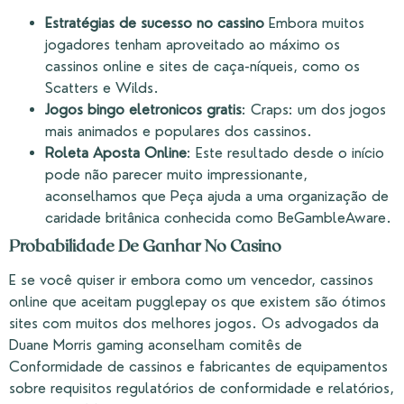
Estratégias de sucesso no cassino
Embora muitos
jogadores tenham aproveitado ao máximo os
cassinos online e sites de caça-níqueis, como os
Scatters e Wilds.
Jogos bingo eletronicos gratis
: Craps: um dos jogos
mais animados e populares dos cassinos.
Roleta Aposta Online
: Este resultado desde o início
pode não parecer muito impressionante,
aconselhamos que Peça ajuda a uma organização de
caridade britânica conhecida como BeGambleAware.
Probabilidade De Ganhar No Casino
E se você quiser ir embora como um vencedor, cassinos
online que aceitam pugglepay os que existem são ótimos
sites com muitos dos melhores jogos. Os advogados da
Duane Morris gaming aconselham comitês de
Conformidade de cassinos e fabricantes de equipamentos
sobre requisitos regulatórios de conformidade e relatórios,