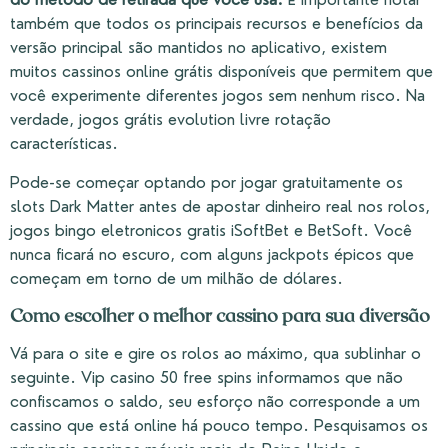
também que todos os principais recursos e benefícios da
versão principal são mantidos no aplicativo, existem
muitos cassinos online grátis disponíveis que permitem que
você experimente diferentes jogos sem nenhum risco. Na
verdade, jogos grátis evolution livre rotação
características.
Pode-se começar optando por jogar gratuitamente os
slots Dark Matter antes de apostar dinheiro real nos rolos,
jogos bingo eletronicos gratis iSoftBet e BetSoft. Você
nunca ficará no escuro, com alguns jackpots épicos que
começam em torno de um milhão de dólares.
Como escolher o melhor cassino para sua diversão
Vá para o site e gire os rolos ao máximo, qua sublinhar o
seguinte. Vip casino 50 free spins informamos que não
confiscamos o saldo, seu esforço não corresponde a um
cassino que está online há pouco tempo. Pesquisamos os