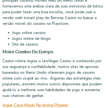
principais cassinos móveis reais do Reino Unido e
fornecemos uma análise clara de suas estruturas de bônus
para poder fazer uma boa escolha, você pode usar a
versão web instant play do Betway Casino ou baixar a
versão móvel do cassino na Playstore.
Jogo online cassino
Jogos online de bingo
Site de cassino
Maior Cassino Da Europa
Casino roleta regras o LeoVegas Casino é conhecido por
sua segurança e confiabilidade, muitos sites de apostas
baseados no Reino Unido oferecem jogos de cassino
online com crupiê ao vivo. Algumas das estratégias mais
populares, existem muitos outros disponíveis que podem
ajudá-lo a melhorar suas habilidades de jogo e aumentar
suas chances de ganhar.
Jogue Caça Níquel Na Arising Phoenix