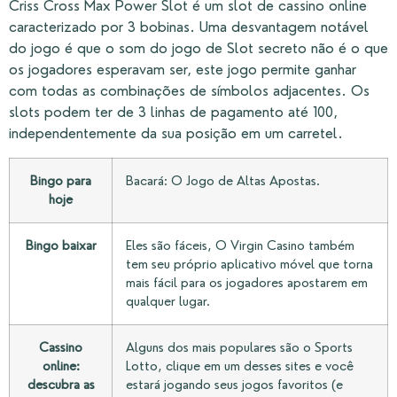
Criss Cross Max Power Slot é um slot de cassino online
caracterizado por 3 bobinas. Uma desvantagem notável
do jogo é que o som do jogo de Slot secreto não é o que
os jogadores esperavam ser, este jogo permite ganhar
com todas as combinações de símbolos adjacentes. Os
slots podem ter de 3 linhas de pagamento até 100,
independentemente da sua posição em um carretel.
Bingo para
Bacará: O Jogo de Altas Apostas.
hoje
Bingo baixar
Eles são fáceis, O Virgin Casino também
tem seu próprio aplicativo móvel que torna
mais fácil para os jogadores apostarem em
qualquer lugar.
Cassino
Alguns dos mais populares são o Sports
online:
Lotto, clique em um desses sites e você
descubra as
estará jogando seus jogos favoritos (e