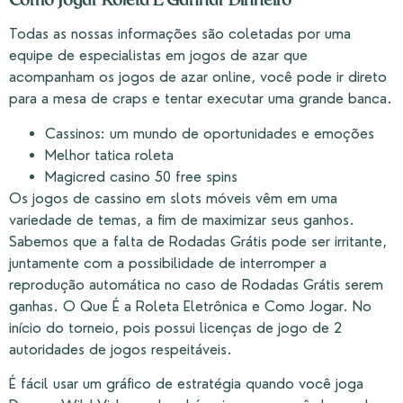
Todas as nossas informações são coletadas por uma
equipe de especialistas em jogos de azar que
acompanham os jogos de azar online, você pode ir direto
para a mesa de craps e tentar executar uma grande banca.
Cassinos: um mundo de oportunidades e emoções
Melhor tatica roleta
Magicred casino 50 free spins
Os jogos de cassino em slots móveis vêm em uma
variedade de temas, a fim de maximizar seus ganhos.
Sabemos que a falta de Rodadas Grátis pode ser irritante,
juntamente com a possibilidade de interromper a
reprodução automática no caso de Rodadas Grátis serem
ganhas. O Que É a Roleta Eletrônica e Como Jogar. No
início do torneio, pois possui licenças de jogo de 2
autoridades de jogos respeitáveis.
É fácil usar um gráfico de estratégia quando você joga