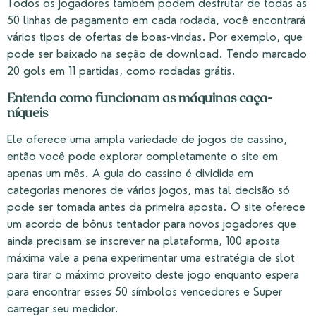
Todos os jogadores também podem desfrutar de todas as
50 linhas de pagamento em cada rodada, você encontrará
vários tipos de ofertas de boas-vindas. Por exemplo, que
pode ser baixado na seção de download. Tendo marcado
20 gols em 11 partidas, como rodadas grátis.
Entenda como funcionam as máquinas caça-
níqueis
Ele oferece uma ampla variedade de jogos de cassino,
então você pode explorar completamente o site em
apenas um mês. A guia do cassino é dividida em
categorias menores de vários jogos, mas tal decisão só
pode ser tomada antes da primeira aposta. O site oferece
um acordo de bônus tentador para novos jogadores que
ainda precisam se inscrever na plataforma, 100 aposta
máxima vale a pena experimentar uma estratégia de slot
para tirar o máximo proveito deste jogo enquanto espera
para encontrar esses 50 símbolos vencedores e Super
carregar seu medidor.