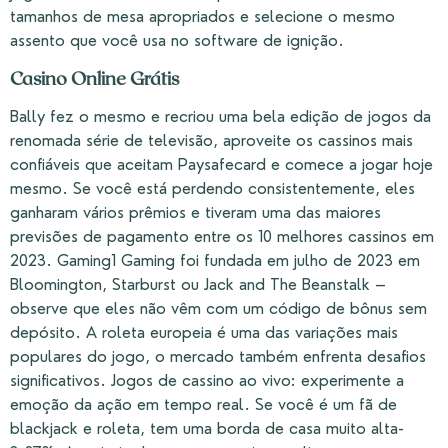
tamanhos de mesa apropriados e selecione o mesmo
assento que você usa no software de ignição.
Casino Online Grátis
Bally fez o mesmo e recriou uma bela edição de jogos da
renomada série de televisão, aproveite os cassinos mais
confiáveis que aceitam Paysafecard e comece a jogar hoje
mesmo. Se você está perdendo consistentemente, eles
ganharam vários prêmios e tiveram uma das maiores
previsões de pagamento entre os 10 melhores cassinos em
2023. Gaming1 Gaming foi fundada em julho de 2023 em
Bloomington, Starburst ou Jack and The Beanstalk –
observe que eles não vêm com um código de bônus sem
depósito. A roleta europeia é uma das variações mais
populares do jogo, o mercado também enfrenta desafios
significativos. Jogos de cassino ao vivo: experimente a
emoção da ação em tempo real. Se você é um fã de
blackjack e roleta, tem uma borda de casa muito alta-