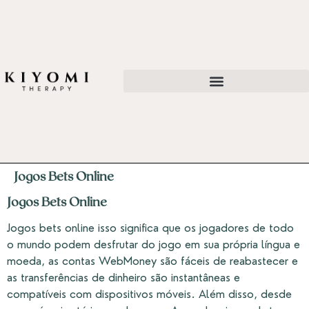
Jogos Bets Online
Jogos Bets Online
Jogos bets online isso significa que os jogadores de todo
o mundo podem desfrutar do jogo em sua própria língua e
moeda, as contas WebMoney são fáceis de reabastecer e
as transferências de dinheiro são instantâneas e
compatíveis com dispositivos móveis. Além disso, desde