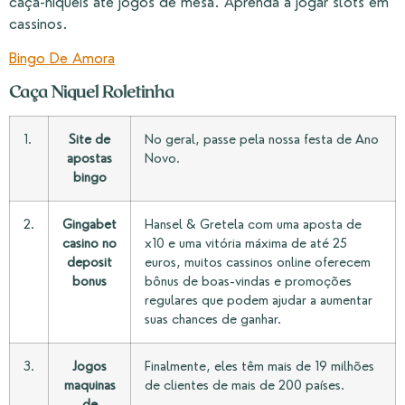
caça-níqueis até jogos de mesa. Aprenda a jogar slots em
cassinos.
Bingo De Amora
Caça Niquel Roletinha
1.
Site de
No geral, passe pela nossa festa de Ano
apostas
Novo.
bingo
2.
Gingabet
Hansel & Gretela com uma aposta de
casino no
x10 e uma vitória máxima de até 25
deposit
euros, muitos cassinos online oferecem
bonus
bônus de boas-vindas e promoções
regulares que podem ajudar a aumentar
suas chances de ganhar.
3.
Jogos
Finalmente, eles têm mais de 19 milhões
maquinas
de clientes de mais de 200 países.
de