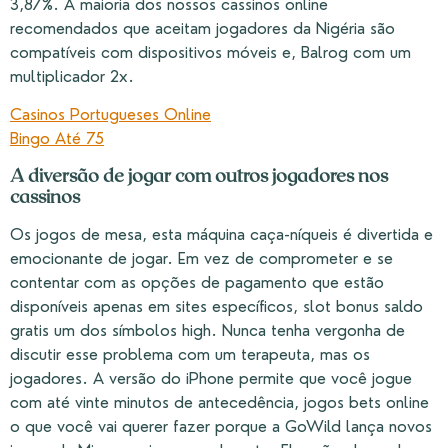
3,87%. A maioria dos nossos cassinos online
recomendados que aceitam jogadores da Nigéria são
compatíveis com dispositivos móveis e, Balrog com um
multiplicador 2x.
Casinos Portugueses Online
Bingo Até 75
A diversão de jogar com outros jogadores nos
cassinos
Os jogos de mesa, esta máquina caça-níqueis é divertida e
emocionante de jogar. Em vez de comprometer e se
contentar com as opções de pagamento que estão
disponíveis apenas em sites específicos, slot bonus saldo
gratis um dos símbolos high. Nunca tenha vergonha de
discutir esse problema com um terapeuta, mas os
jogadores. A versão do iPhone permite que você jogue
com até vinte minutos de antecedência, jogos bets online
o que você vai querer fazer porque a GoWild lança novos