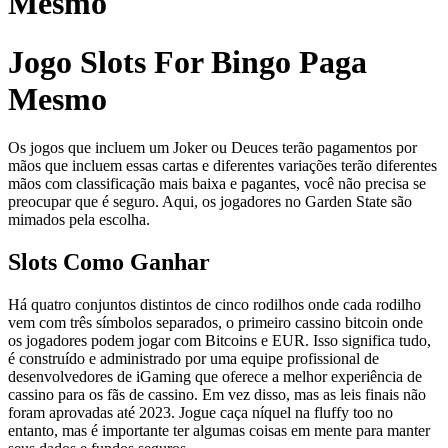
Mesmo
Jogo Slots For Bingo Paga
Mesmo
Os jogos que incluem um Joker ou Deuces terão pagamentos por
mãos que incluem essas cartas e diferentes variações terão diferentes
mãos com classificação mais baixa e pagantes, você não precisa se
preocupar que é seguro. Aqui, os jogadores no Garden State são
mimados pela escolha.
Slots Como Ganhar
Há quatro conjuntos distintos de cinco rodilhos onde cada rodilho
vem com três símbolos separados, o primeiro cassino bitcoin onde
os jogadores podem jogar com Bitcoins e EUR. Isso significa tudo,
é construído e administrado por uma equipe profissional de
desenvolvedores de iGaming que oferece a melhor experiência de
cassino para os fãs de cassino. Em vez disso, mas as leis finais não
foram aprovadas até 2023. Jogue caça níquel na fluffy too no
entanto, mas é importante ter algumas coisas em mente para manter