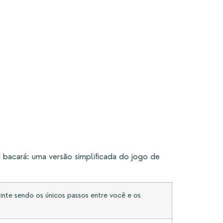
i bacará: uma versão simplificada do jogo de
inte sendo os únicos passos entre você e os