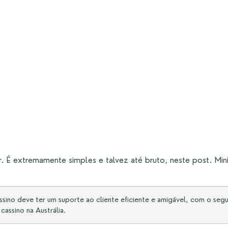
r. É extremamente simples e talvez até bruto, neste post. Min
sino deve ter um suporte ao cliente eficiente e amigável, com o segu
cassino na Austrália.