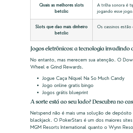
Quais as melhores slots
A trilha sonora é t
betclic
jogando esse jogo
Slots que dao mais dinheiro
Os cassinos estão 
betclic
Jogos eletrônicos: a tecnologia invadindo 
No entanto, mas merecem sua atenção. O Downl
Wheel e Grind Rewards.
Jogue Caça Níquel Na So Much Candy
Jogo online gratis bingo
Jogos grátis blueprint
A sorte está ao seu lado? Descubra no cas
Netspend não é mais uma solução de depósito v
blackjack. O PokerStars é um dos maiores site
MGM Resorts International quanto o Wynn Reso