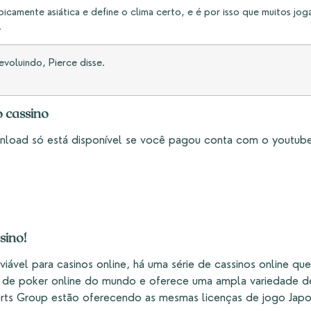
ipicamente asiática e define o clima certo, e é por isso que muitos jo
.
evoluindo, Pierce disse.
o cassino
oad só está disponível se você pagou conta com o youtube,
sino!
iável para casinos online, há uma série de cassinos online q
s de poker online do mundo e oferece uma ampla variedade d
rts Group estão oferecendo as mesmas licenças de jogo Japo