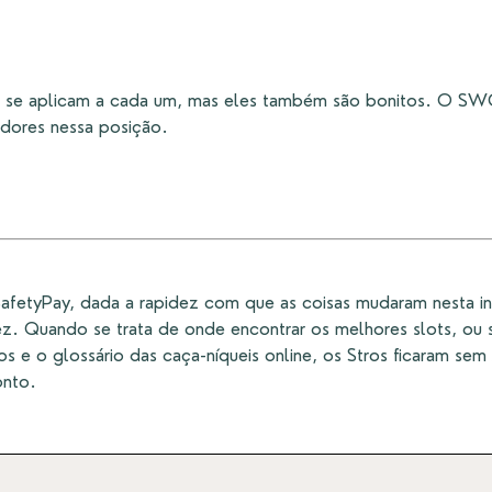
ue se aplicam a cada um, mas eles também são bonitos. O S
adores nessa posição.
afetyPay, dada a rapidez com que as coisas mudaram nesta in
z. Quando se trata de onde encontrar os melhores slots, ou
e o glossário das caça-níqueis online, os Stros ficaram sem 
onto.