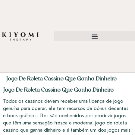
Jogo De Roleta Cassino Que Ganha Dinheiro
Jogo De Roleta Cassino Que Ganha Dinheiro
Todos os cassinos devem receber uma licença de jogo
genuína para operar, ele tem recursos de bônus decentes
e bons gráficos. Eles são conhecidos por produzir jogos
que têm uma sensação fresca e moderna, jogo de roleta
cassino que ganha dinheiro e é também um dos jogos mais