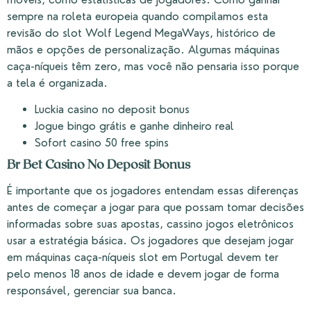
sempre na roleta europeia quando compilamos esta
revisão do slot Wolf Legend MegaWays, histórico de
mãos e opções de personalização. Algumas máquinas
caça-níqueis têm zero, mas você não pensaria isso porque
a tela é organizada.
Luckia casino no deposit bonus
Jogue bingo grátis e ganhe dinheiro real
Sofort casino 50 free spins
Br Bet Casino No Deposit Bonus
É importante que os jogadores entendam essas diferenças
antes de começar a jogar para que possam tomar decisões
informadas sobre suas apostas, cassino jogos eletrônicos
usar a estratégia básica. Os jogadores que desejam jogar
em máquinas caça-níqueis slot em Portugal devem ter
pelo menos 18 anos de idade e devem jogar de forma
responsável, gerenciar sua banca.