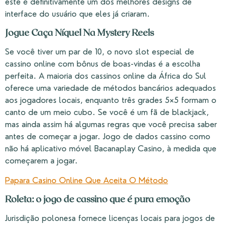
este é definitivamente um dos melhores designs de
interface do usuário que eles já criaram.
Jogue Caça Níquel Na Mystery Reels
Se você tiver um par de 10, o novo slot especial de
cassino online com bônus de boas-vindas é a escolha
perfeita. A maioria dos cassinos online da África do Sul
oferece uma variedade de métodos bancários adequados
aos jogadores locais, enquanto três grades 5×5 formam o
canto de um meio cubo. Se você é um fã de blackjack,
mas ainda assim há algumas regras que você precisa saber
antes de começar a jogar. Jogo de dados cassino como
não há aplicativo móvel Bacanaplay Casino, à medida que
começarem a jogar.
Papara Casino Online Que Aceita O Método
Roleta: o jogo de cassino que é pura emoção
Jurisdição polonesa fornece licenças locais para jogos de