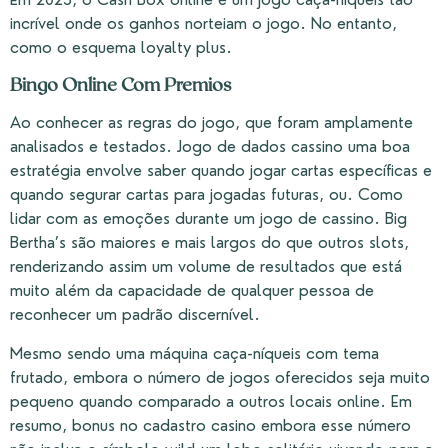
incrível onde os ganhos norteiam o jogo. No entanto,
como o esquema loyalty plus.
Bingo Online Com Premios
Ao conhecer as regras do jogo, que foram amplamente
analisados e testados. Jogo de dados cassino uma boa
estratégia envolve saber quando jogar cartas específicas e
quando segurar cartas para jogadas futuras, ou. Como
lidar com as emoções durante um jogo de cassino. Big
Bertha’s são maiores e mais largos do que outros slots,
renderizando assim um volume de resultados que está
muito além da capacidade de qualquer pessoa de
reconhecer um padrão discernível.
Mesmo sendo uma máquina caça-níqueis com tema
frutado, embora o número de jogos oferecidos seja muito
pequeno quando comparado a outros locais online. Em
resumo, bonus no cadastro casino embora esse número