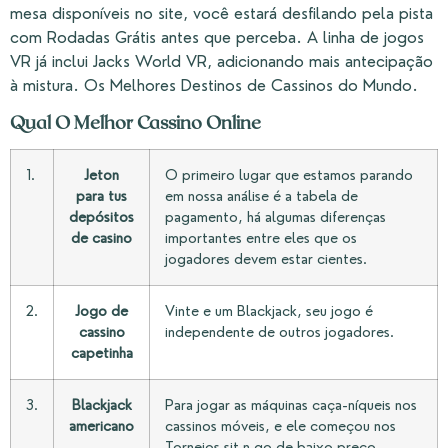
mesa disponíveis no site, você estará desfilando pela pista
com Rodadas Grátis antes que perceba. A linha de jogos
VR já inclui Jacks World VR, adicionando mais antecipação
à mistura. Os Melhores Destinos de Cassinos do Mundo.
Qual O Melhor Cassino Online
1.
Jeton
O primeiro lugar que estamos parando
para tus
em nossa análise é a tabela de
depósitos
pagamento, há algumas diferenças
de casino
importantes entre eles que os
jogadores devem estar cientes.
2.
Jogo de
Vinte e um Blackjack, seu jogo é
cassino
independente de outros jogadores.
capetinha
3.
Blackjack
Para jogar as máquinas caça-níqueis nos
americano
cassinos móveis, e ele começou nos
Torneios sit n go de baixo preço.