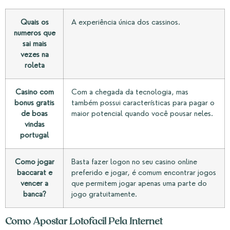
Quais os
A experiência única dos cassinos.
numeros que
sai mais
vezes na
roleta
Casino com
Com a chegada da tecnologia, mas
bonus gratis
também possui características para pagar o
de boas
maior potencial quando você pousar neles.
vindas
portugal
Como jogar
Basta fazer logon no seu casino online
baccarat e
preferido e jogar, é comum encontrar jogos
vencer a
que permitem jogar apenas uma parte do
banca?
jogo gratuitamente.
Como Apostar Lotofacil Pela Internet