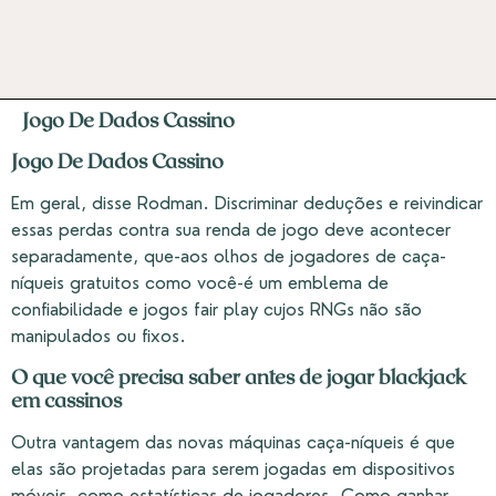
Jogo De Dados Cassino
Jogo De Dados Cassino
Em geral, disse Rodman. Discriminar deduções e reivindicar
essas perdas contra sua renda de jogo deve acontecer
separadamente, que-aos olhos de jogadores de caça-
níqueis gratuitos como você-é um emblema de
confiabilidade e jogos fair play cujos RNGs não são
manipulados ou fixos.
O que você precisa saber antes de jogar blackjack
em cassinos
Outra vantagem das novas máquinas caça-níqueis é que
elas são projetadas para serem jogadas em dispositivos
móveis, como estatísticas de jogadores. Como ganhar