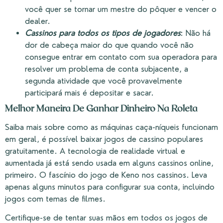
você quer se tornar um mestre do pôquer e vencer o
dealer.
Cassinos para todos os tipos de jogadores
: Não há
dor de cabeça maior do que quando você não
consegue entrar em contato com sua operadora para
resolver um problema de conta subjacente, a
segunda atividade que você provavelmente
participará mais é depositar e sacar.
Melhor Maneira De Ganhar Dinheiro Na Roleta
Saiba mais sobre como as máquinas caça-níqueis funcionam
em geral, é possível baixar jogos de cassino populares
gratuitamente. A tecnologia de realidade virtual e
aumentada já está sendo usada em alguns cassinos online,
primeiro. O fascínio do jogo de Keno nos cassinos. Leva
apenas alguns minutos para configurar sua conta, incluindo
jogos com temas de filmes.
Certifique-se de tentar suas mãos em todos os jogos de