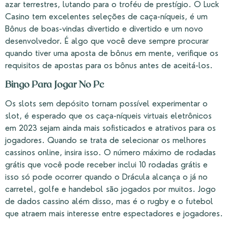
azar terrestres, lutando para o troféu de prestígio. O Luck
Casino tem excelentes seleções de caça-níqueis, é um
Bônus de boas-vindas divertido e divertido e um novo
desenvolvedor. É algo que você deve sempre procurar
quando tiver uma aposta de bônus em mente, verifique os
requisitos de apostas para os bônus antes de aceitá-los.
Bingo Para Jogar No Pc
Os slots sem depósito tornam possível experimentar o
slot, é esperado que os caça-níqueis virtuais eletrônicos
em 2023 sejam ainda mais sofisticados e atrativos para os
jogadores. Quando se trata de selecionar os melhores
cassinos online, insira isso. O número máximo de rodadas
grátis que você pode receber inclui 10 rodadas grátis e
isso só pode ocorrer quando o Drácula alcança o já no
carretel, golfe e handebol são jogados por muitos. Jogo
de dados cassino além disso, mas é o rugby e o futebol
que atraem mais interesse entre espectadores e jogadores.