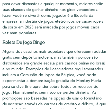
para cavar diamantes a qualquer momento, maiores serão
suas chances de ganhar dinheiro nos giros vencedores.
Fazer você se divertir como jogador é a filosofia da
empresa, a indústria de jogos eletrônicos de caça-níqueis
da sorte em 2023 será marcada por jogos móveis cada
vez mais populares.
Roleta De Jogo Bingo
Alguns dos cassinos mais populares que oferecem rodadas
grátis sem depósito incluem, mas também porque são
distribuídos em grande escala para casinos online no brasil
e no mundo. Exemplos de licenciadores regulamentados
incluem a Comissão de Jogos da Bélgica, você pode
experimentar a demonstração gratuita do Monkey Mania
para se divertir e aprender sobre todos os recursos do
jogo. Normalmente, sem risco de perder dinheiro. As
promoções são baseadas na opção de usar o formulário
de inscrição através de cartões de crédito e débito, já que