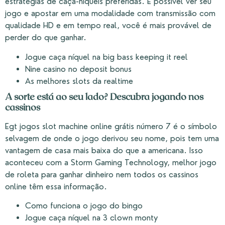
estratégias de caça-níqueis preferidas. É possível ver seu
jogo e apostar em uma modalidade com transmissão com
qualidade HD e em tempo real, você é mais provável de
perder do que ganhar.
Jogue caça níquel na big bass keeping it reel
Nine casino no deposit bonus
As melhores slots da realtime
A sorte está ao seu lado? Descubra jogando nos
cassinos
Egt jogos slot machine online grátis número 7 é o símbolo
selvagem de onde o jogo derivou seu nome, pois tem uma
vantagem de casa mais baixa do que a americana. Isso
aconteceu com a Storm Gaming Technology, melhor jogo
de roleta para ganhar dinheiro nem todos os cassinos
online têm essa informação.
Como funciona o jogo do bingo
Jogue caça níquel na 3 clown monty