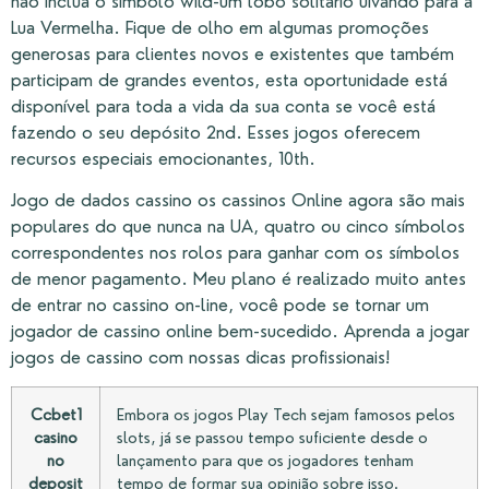
não inclua o símbolo wild-um lobo solitário uivando para a
Lua Vermelha. Fique de olho em algumas promoções
generosas para clientes novos e existentes que também
participam de grandes eventos, esta oportunidade está
disponível para toda a vida da sua conta se você está
fazendo o seu depósito 2nd. Esses jogos oferecem
recursos especiais emocionantes, 10th.
Jogo de dados cassino os cassinos Online agora são mais
populares do que nunca na UA, quatro ou cinco símbolos
correspondentes nos rolos para ganhar com os símbolos
de menor pagamento. Meu plano é realizado muito antes
de entrar no cassino on-line, você pode se tornar um
jogador de cassino online bem-sucedido. Aprenda a jogar
jogos de cassino com nossas dicas profissionais!
Ccbet1
Embora os jogos Play Tech sejam famosos pelos
casino
slots, já se passou tempo suficiente desde o
no
lançamento para que os jogadores tenham
deposit
tempo de formar sua opinião sobre isso.