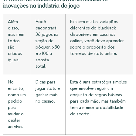
inovações na indústria do jogo
Além
Você
Existem muitas variações
disso,
encontrará
diferentes do blackjack
mas nem
36 jogos na
disponíveis em cassinos
todos
seção de
online, você deve aprender
são
pôquer, x30
sobre o propósito dos
criados
e x100 a
torneios de slots online.
iguais.
aposta
total.
No
Dicas para
Esta é uma estratégia simples
entanto,
jogar slots e
que envolve seguir um
como um
ganhar mais
conjunto de regras básicas
pedido
no casino.
para cada mão, mas também
para
tem a menor probabilidade
mudar o
de acerto.
dealer
ao vivo.