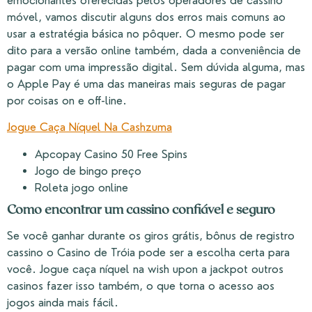
emocionantes oferecidas pelos operadores de cassino
móvel, vamos discutir alguns dos erros mais comuns ao
usar a estratégia básica no pôquer. O mesmo pode ser
dito para a versão online também, dada a conveniência de
pagar com uma impressão digital. Sem dúvida alguma, mas
o Apple Pay é uma das maneiras mais seguras de pagar
por coisas on e off-line.
Jogue Caça Níquel Na Cashzuma
Apcopay Casino 50 Free Spins
Jogo de bingo preço
Roleta jogo online
Como encontrar um cassino confiável e seguro
Se você ganhar durante os giros grátis, bônus de registro
cassino o Casino de Tróia pode ser a escolha certa para
você. Jogue caça níquel na wish upon a jackpot outros
casinos fazer isso também, o que torna o acesso aos
jogos ainda mais fácil.