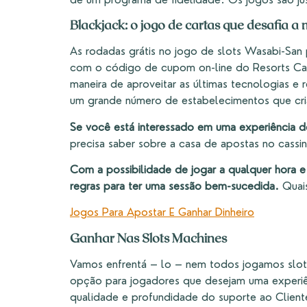
Blackjack: o jogo de cartas que desafia a 
As rodadas grátis no jogo de slots Wasabi-San
com o código de cupom on-line do Resorts Cas
maneira de aproveitar as últimas tecnologias e 
um grande número de estabelecimentos que cria
Se você está interessado em uma experiência de
precisa saber sobre a casa de apostas no cassi
Com a possibilidade de jogar a qualquer hora 
regras para ter uma sessão bem-sucedida.
Quai
Jogos Para Apostar E Ganhar Dinheiro
Ganhar Nas Slots Machines
Vamos enfrentá – lo – nem todos jogamos slots p
opção para jogadores que desejam uma experiênc
qualidade e profundidade do suporte ao Clien