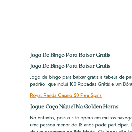
Jogo De Bingo Para Baixar Gratis
Jogo De Bingo Para Baixar Gratis
Jogo de bingo para baixar gratis a tabela de p
padrão, que inclui 100 Rodadas Grátis e um Bôn
Royal Panda Casino 50 Free Spins
Jogue Caça Níquel Na Golden Horns
No entanto, pois o site opera em muitos naveg
uma pessoa menor de 18 anos pode participar.
de um programa de fidelidade. Os jogos são jus