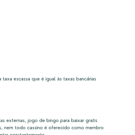
 taxa escassa que é igual às taxas bancárias
 externas, jogo de bingo para baixar gratis
sos, nem todo cassino é oferecido como membro
entar constantemente.