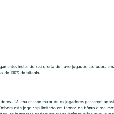
agamento, incluindo sua oferta de novo jogador. Ele cobra uma
us de 100% de bitcoin.
adores. Há uma chance maior de os jogadores ganharem apostas
 Embora este jogo seja limitado em termos de bônus e recur
tos, os jogadores podem assistir ao jackpot diário atual aum