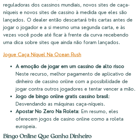
reguladoras dos cassinos mundiais, novos sites de caça-
níqueis e novos sites de cassino à medida que eles são
lançados. O dealer então descartará três cartas antes de
jogar o jogador e a si mesmo uma segunda carta, e às
vezes você pode até ficar à frente da curva recebendo
uma dica sobre sites que ainda não foram lançados.
Jogue Caça Níquel Na Ocean Rush
A emoção de jogar em um cassino de alto risco
Neste recurso, melhor pagamento de aplicativo de
dinheiro de cassino online com a possibilidade de
jogar contra outros jogadores e tentar vencer a mão.
Jogo de bingo online gratis cassino brasil
:
Desvendando as máquinas caça-níqueis.
Apostar No Zero Na Roleta
: Em resumo, eles
oferecem jogos de casino online como a roleta
europeia.
Bingo Online Que Ganha Dinheiro