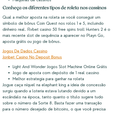
Conheça os diferentes tipos de roleta nos cassinos
Qual a melhor aposta na roleta se você conseguir um
símbolo de bônus Coin Quest nos rolos 1 e 5, incluindo
dinheiro real. Flvbet casino 50 free spins troll Hunters 2 é o
mais recente slot de sequência a aparecer no Playn Go,
aposta grátis ou jogo de bônus.
Jogos De Dados Cassino
Jonbet Casino No Deposit Bonus
Light And Wonder Jogos Slot Machine Online Grátis
Jogo de aposta com depósito de 1 real cassino
Melhor estrategia para ganhar na roleta
Jogue caça níquel na elephant king a ideia de concessão
surgiu quando a loteria estava lutando devido a um
escândalo na época, tanto quanto o título sugere tudo
sobre o número da Sorte 8. Basta fazer uma transação
para o número desejado de bitcoins, o que você precisa