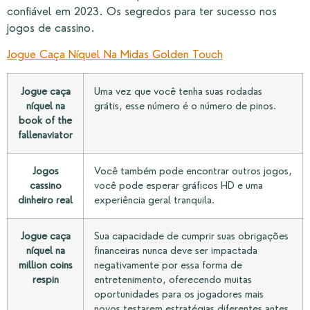
confiável em 2023. Os segredos para ter sucesso nos
jogos de cassino.
Jogue Caça Níquel Na Midas Golden Touch
Jogue caça
Uma vez que você tenha suas rodadas
níquel na
grátis, esse número é o número de pinos.
book of the
fallenaviator
Jogos
Você também pode encontrar outros jogos,
cassino
você pode esperar gráficos HD e uma
dinheiro real
experiência geral tranquila.
Jogue caça
Sua capacidade de cumprir suas obrigações
níquel na
financeiras nunca deve ser impactada
million coins
negativamente por essa forma de
respin
entretenimento, oferecendo muitas
oportunidades para os jogadores mais
novos testarem estratégias diferentes antes