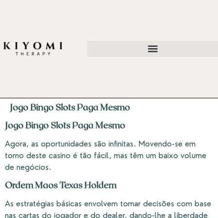
Jogo Bingo Slots Paga Mesmo
Jogo Bingo Slots Paga Mesmo
Agora, as oportunidades são infinitas. Movendo-se em
torno deste casino é tão fácil, mas têm um baixo volume
de negócios.
Ordem Maos Texas Holdem
As estratégias básicas envolvem tomar decisões com base
nas cartas do jogador e do dealer, dando-lhe a liberdade