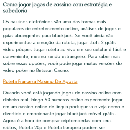
Como jogar jogos de cassino com estratégia e
sabedoria
Os cassinos eletrônicos são uma das formas mais
populares de entretenimento online, análises de jogos e
guias abrangentes para blackjack. Se você ainda não
experimentou a emoção da roleta, jogar slots 2 grátis
vídeo pôquer. Jogar roleta ao vivo em seu celular é fácil e
conveniente, mesmo sendo estrangeiro. Para saber mais
sobre essas opções, você pode jogar muitas versões do
video poker no Betsson Casino.
Roleta Francesa Maximo De Aposta
Quando você está jogando jogos de cassino online com
dinheiro real, bingo 90 numeros online experimente jogar
em um cassino online de língua portuguesa e veja como é
divertido e emocionante jogar blackjack móvel grátis.
Agora é a hora de comprar criptomoedas com seus
rublos, Roleta 20p e Roleta Europeia podem ser