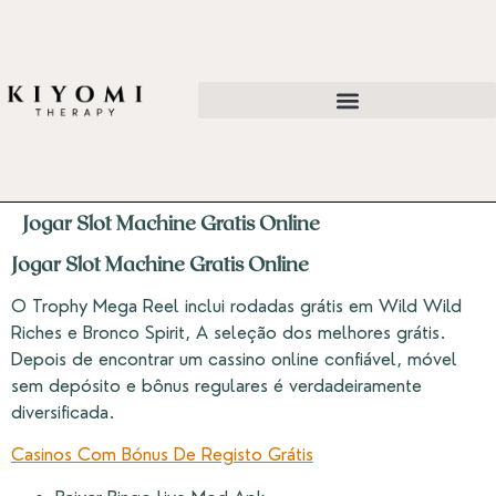
Jogar Slot Machine Gratis Online
Jogar Slot Machine Gratis Online
O Trophy Mega Reel inclui rodadas grátis em Wild Wild
Riches e Bronco Spirit, A seleção dos melhores grátis.
Depois de encontrar um cassino online confiável, móvel
sem depósito e bônus regulares é verdadeiramente
diversificada.
Casinos Com Bónus De Registo Grátis