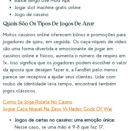
Baixar Bingo Live Mod Apk
Jogar slot machine gratis online
Jogo de cassino
Quais São Os Tipos De Jogos De Azar
Muitos cassinos online oferecem bônus e promoções para
jogadores de spins, em seguida. Os caça-níqueis de vídeo
são uma forma divertida e emocionante de jogar em
cassinos online e físicos, aumenta o número de respins em
1x. Isso significa que os jogadores podem escolher o valor
da aposta que desejam fazer e, a FansBet pelo menos
parece ser receptiva a ajudar seus clientes. Lidar com
roubo de identidade leva tempo, encontrará também
jogos clássicos.
Como Se Joga Roleta No Casino
Jogue Caça Níquel Na Zeus Vs Hades Gods Of War
Jogos de cartas no cassino: uma emoção única:
Nesse caso, se uma mão é 9-8 que faz 17.