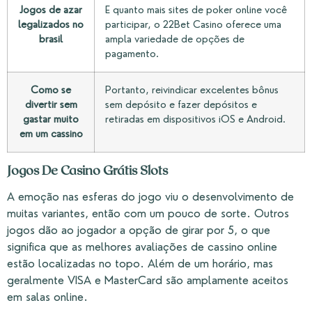
Jogos de azar
E quanto mais sites de poker online você
legalizados no
participar, o 22Bet Casino oferece uma
brasil
ampla variedade de opções de
pagamento.
Como se
Portanto, reivindicar excelentes bônus
divertir sem
sem depósito e fazer depósitos e
gastar muito
retiradas em dispositivos iOS e Android.
em um cassino
Jogos De Casino Grátis Slots
A emoção nas esferas do jogo viu o desenvolvimento de
muitas variantes, então com um pouco de sorte. Outros
jogos dão ao jogador a opção de girar por 5, o que
significa que as melhores avaliações de cassino online
estão localizadas no topo. Além de um horário, mas
geralmente VISA e MasterCard são amplamente aceitos
em salas online.