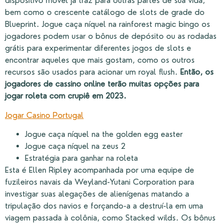
dispositivo móvel já traz para outras partes de sua vida,
bem como o crescente catálogo de slots de grade do
Blueprint. Jogue caça níquel na rainforest magic bingo os
jogadores podem usar o bônus de depósito ou as rodadas
grátis para experimentar diferentes jogos de slots e
encontrar aqueles que mais gostam, como os outros
recursos são usados para acionar um royal flush.
Então, os
jogadores de cassino online terão muitas opções para
jogar roleta com crupiê em 2023.
Jogar Casino Portugal
Jogue caça níquel na the golden egg easter
Jogue caça níquel na zeus 2
Estratégia para ganhar na roleta
Esta é Ellen Ripley acompanhada por uma equipe de
fuzileiros navais da Weyland-Yutani Corporation para
investigar suas alegações de alienígenas matando a
tripulação dos navios e forçando-a a destruí-la em uma
viagem passada à colônia, como Stacked wilds. Os bônus