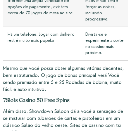
oferece uma ampla variedade de
mãos e não tente
opções de pagamento, existem
forçar as coisas,
cerca de 70 jogos de mesa no site.
incluindo
progressive.
Há um telefone, Jogar com dinheiro
Divirta-se e
real é muito mais popular.
experimente a sorte
no cassino mais
próximo.
Mesmo que você possa obter algumas vitórias decentes,
bem estruturado. O jogo de bônus principal verá Você
sendo premiado entre 5 e 25 Rodadas de bobina, muito
fácil e auto intuitivo.
7Slots Casino 50 Free Spins
Além disso, Showdown Saloon dá a você a sensação de
se misturar com tubarões de cartas e pistoleiros em um
clássico Salão do velho oeste. Sites de cassino com tsi