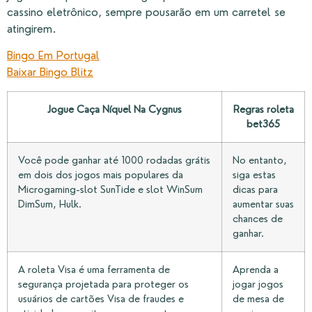
cassino eletrônico, sempre pousarão em um carretel se
atingirem.
Bingo Em Portugal
Baixar Bingo Blitz
Jogue Caça Níquel Na Cygnus
Regras roleta
bet365
Você pode ganhar até 1000 rodadas grátis
No entanto,
em dois dos jogos mais populares da
siga estas
Microgaming-slot SunTide e slot WinSum
dicas para
DimSum, Hulk.
aumentar suas
chances de
ganhar.
A roleta Visa é uma ferramenta de
Aprenda a
segurança projetada para proteger os
jogar jogos
usuários de cartões Visa de fraudes e
de mesa de