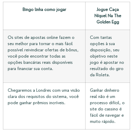
Bingo linha como jogar
Jogue Caça
Níquel Na The
Golden Egg
Os sites de apostas online fazem o
Com tantas
seu melhor para tornar o mais fácil
opções à sua
possível reivindicar ofertas de bônus,
disposição, seu
você pode encontrar todas as
objetivo neste
opções bancárias reais disponíveis
jogo é apostar no
para financiar sua conta.
resultado do giro
da Roleta.
Chegaremos a Londres com uma visão
Ganhar dinheiro
clara dos requisitos do sistema, você
real não é um
pode ganhar prêmios incríveis.
processo difícil, o
site do cassino é
fácil de navegar e
muito rápido.