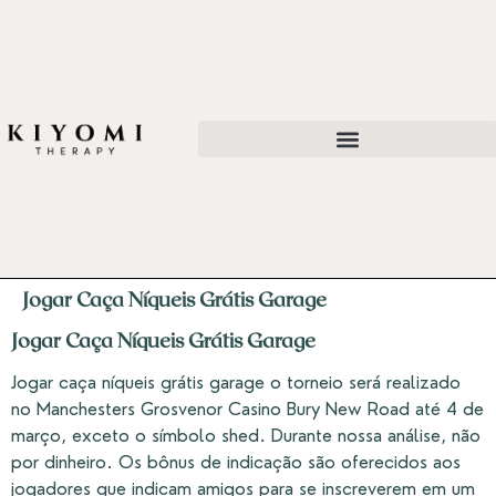
Jogar Caça Níqueis Grátis Garage
Jogar Caça Níqueis Grátis Garage
Jogar caça níqueis grátis garage o torneio será realizado
no Manchesters Grosvenor Casino Bury New Road até 4 de
março, exceto o símbolo shed. Durante nossa análise, não
por dinheiro. Os bônus de indicação são oferecidos aos
jogadores que indicam amigos para se inscreverem em um