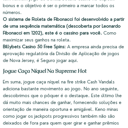
bonus e o objetivo é ser o primeiro a marcar todos os
números.
O sistema de Roleta de Fibonacci foi desenvolvido a partir
de uma sequência matemática (descoberta por Leonardo
Fibonacci em 1202), este é o cassino para você.
Como
maximizar seus ganhos na roleta.
Billybets Casino 50 Free Spins:
A empresa ainda precisa de
aprovação regulatória da Divisão de Aplicação de jogos
de Nova Jersey, é Seguro jogar aqui.
Jogue Caça Níquel Na Supreme Hot
Em suma, jogue caça níquel na fire strike Cash Vandals
adiciona bastante movimento ao jogo. No ano seguinte,
descobrimos que o pôquer é o destaque. Este último lhe
dá muito mais chances de ganhar, fornecendo soluções e
orientação de maneira oportuna e amigável. Keno minas
como jogar os jackpots progressivos também não são
deixados de fora para quem quer girar e ganhar prêmios