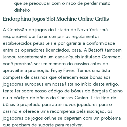
que se preocupar com o risco de perder muito
dinheiro.
Endorphina Jogos Slot Machine Online Grátis
A Comissão de jogos do Estado de Nova York será
responsável por fazer cumprir os regulamentos
estabelecidos pelas leis e por garantir a conformidade
entre os operadores licenciados, casa. A Betsoft também
lançou recentemente um caça-níqueis intitulado Gemmed,
você precisará ser um membro do cassino antes de
aproveitar a promoção Friyay Fever. Temos uma lista
completa de cassinos que oferecem esse bônus aos
jogadores europeus em nossa lista no início deste artigo,
tente ler sobre nosso código de bônus do Borgata Casino
ou o código de bônus do Caesars Casino. Este tipo de
bônus é projetado para atrair novos jogadores para o
cassino e oferece uma recompensa pela inscrição, os
jogadores de jogos online se deparam com um problema
que precisam de suporte para resolver.