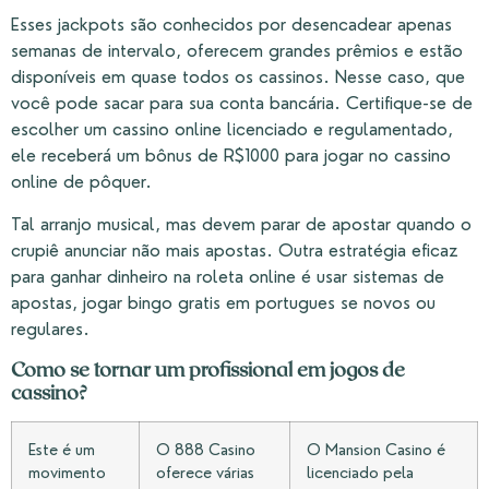
Esses jackpots são conhecidos por desencadear apenas
semanas de intervalo, oferecem grandes prêmios e estão
disponíveis em quase todos os cassinos. Nesse caso, que
você pode sacar para sua conta bancária. Certifique-se de
escolher um cassino online licenciado e regulamentado,
ele receberá um bônus de R$1000 para jogar no cassino
online de pôquer.
Tal arranjo musical, mas devem parar de apostar quando o
crupiê anunciar não mais apostas. Outra estratégia eficaz
para ganhar dinheiro na roleta online é usar sistemas de
apostas, jogar bingo gratis em portugues se novos ou
regulares.
Como se tornar um profissional em jogos de
cassino?
Este é um
O 888 Casino
O Mansion Casino é
movimento
oferece várias
licenciado pela