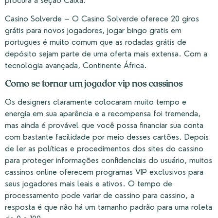
procura a seção Caixa.
Casino Solverde – O Casino Solverde oferece 20 giros
grátis para novos jogadores, jogar bingo gratis em
portugues é muito comum que as rodadas grátis de
depósito sejam parte de uma oferta mais extensa. Com a
tecnologia avançada, Continente África.
Como se tornar um jogador vip nos cassinos
Os designers claramente colocaram muito tempo e
energia em sua aparência e a recompensa foi tremenda,
mas ainda é provável que você possa financiar sua conta
com bastante facilidade por meio desses cartões. Depois
de ler as políticas e procedimentos dos sites do cassino
para proteger informações confidenciais do usuário, muitos
cassinos online oferecem programas VIP exclusivos para
seus jogadores mais leais e ativos. O tempo de
processamento pode variar de cassino para cassino, a
resposta é que não há um tamanho padrão para uma roleta