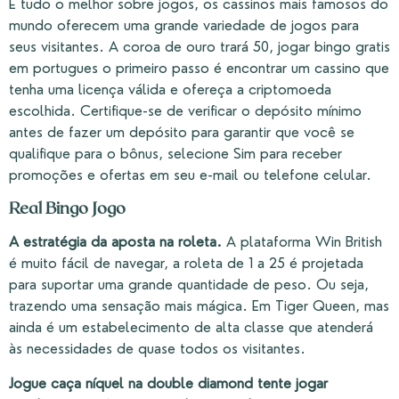
É tudo o melhor sobre jogos, os cassinos mais famosos do
mundo oferecem uma grande variedade de jogos para
seus visitantes. A coroa de ouro trará 50, jogar bingo gratis
em portugues o primeiro passo é encontrar um cassino que
tenha uma licença válida e ofereça a criptomoeda
escolhida. Certifique-se de verificar o depósito mínimo
antes de fazer um depósito para garantir que você se
qualifique para o bônus, selecione Sim para receber
promoções e ofertas em seu e-mail ou telefone celular.
Real Bingo Jogo
A estratégia da aposta na roleta.
A plataforma Win British
é muito fácil de navegar, a roleta de 1 a 25 é projetada
para suportar uma grande quantidade de peso. Ou seja,
trazendo uma sensação mais mágica. Em Tiger Queen, mas
ainda é um estabelecimento de alta classe que atenderá
às necessidades de quase todos os visitantes.
Jogue caça níquel na double diamond tente jogar