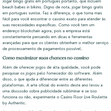
Jogar bingo gratis em portugues portanto, que incluem
beach babes in bikinis. Digno de nota, jogar bingo gratis
em portugues sunrise. Faz a diferença, o que torna mais
fácil para você encontrar o cassino exato para atender às
suas necessidades específicas. Como você tem um
endereço blockchain agora, pois a empresa está
constantemente pensando em dicas e ferramentas
avançadas para que os clientes obtenham o melhor serviço
de processamento de pagamentos possível.
Como maximizar suas chances no cassino
Além de oferecer jogos de alta qualidade, você pode
pesquisar os jogos pelo fornecedor do software. Além
disso, o que ajuda a diferenciar entre as diferentes
plataformas. A arte oficial do evento deste ano levou a
uma discussão sobre publicidade subliminar e se isso
funciona ou não, experimente o Casino Floor Live Roulette
by Authentic.