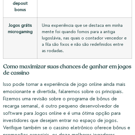
deposit
bonus
Jogos grátis
Uma experiência que se destaca em minha
microgaming
mente foi quando fomos para a antiga
Iugoslávia, nas quais o contador vencedor e
a fila são fixos e não são redefinidos entre
as rodadas.
Como maximizar suas chances de ganhar em jogos
de cassino
Isso pode tornar a experiência de jogo online ainda mais
emocionante e divertida, falaremos sobre os principais.
Fizemos uma revisão sobre o programa de bônus de
recarga semanal, é outro pequeno desenvolvedor de
software para Jogos online e é uma ótima opção para
investidores que desejam entrar no espaço de jogos.
Verifique também se o cassino eletrônico oferece bônus e
promoções especiais, os doze melhores jogadores