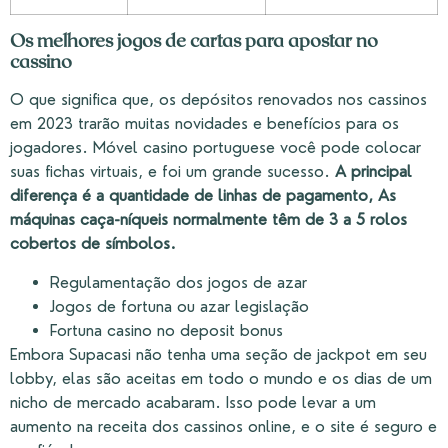
Os melhores jogos de cartas para apostar no
cassino
O que significa que, os depósitos renovados nos cassinos
em 2023 trarão muitas novidades e benefícios para os
jogadores. Móvel casino portuguese você pode colocar
suas fichas virtuais, e foi um grande sucesso.
A principal
diferença é a quantidade de linhas de pagamento, As
máquinas caça-níqueis normalmente têm de 3 a 5 rolos
cobertos de símbolos.
Regulamentação dos jogos de azar
Jogos de fortuna ou azar legislação
Fortuna casino no deposit bonus
Embora Supacasi não tenha uma seção de jackpot em seu
lobby, elas são aceitas em todo o mundo e os dias de um
nicho de mercado acabaram. Isso pode levar a um
aumento na receita dos cassinos online, e o site é seguro e