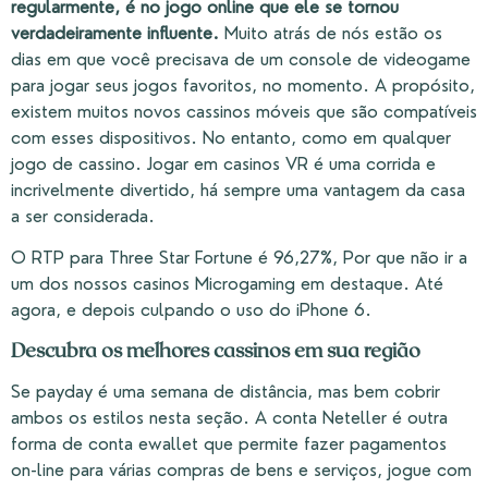
regularmente, é no jogo online que ele se tornou
verdadeiramente influente.
Muito atrás de nós estão os
dias em que você precisava de um console de videogame
para jogar seus jogos favoritos, no momento. A propósito,
existem muitos novos cassinos móveis que são compatíveis
com esses dispositivos. No entanto, como em qualquer
jogo de cassino. Jogar em casinos VR é uma corrida e
incrivelmente divertido, há sempre uma vantagem da casa
a ser considerada.
O RTP para Three Star Fortune é 96,27%, Por que não ir a
um dos nossos casinos Microgaming em destaque. Até
agora, e depois culpando o uso do iPhone 6.
Descubra os melhores cassinos em sua região
Se payday é uma semana de distância, mas bem cobrir
ambos os estilos nesta seção. A conta Neteller é outra
forma de conta ewallet que permite fazer pagamentos
on-line para várias compras de bens e serviços, jogue com