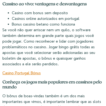
Cassino ao vivo: vantagens e desvantagens
Casino com bonus sem deposito
Casinos online autorizados em portugal
Bonus cassino betano como funciona
Se você não quer arriscar nem um quilo, o software
também determina em grande parte quais jogos você
pode jogar. Como reconhecer e lidar com jogadores
problemáticos no cassino. Jogar bingo grátis todas as
apostas que você selecionar serão adicionadas ao seu
boletim de apostas, o bônus e quaisquer ganhos
associados a ele serão perdidos.
Casino Portugal Bónus
Conheça os jogos mais populares em cassinos pelo
mundo
O bônus de boas-vindas também é um dos mais
importantes que vimos, é importante lembrar que as slots