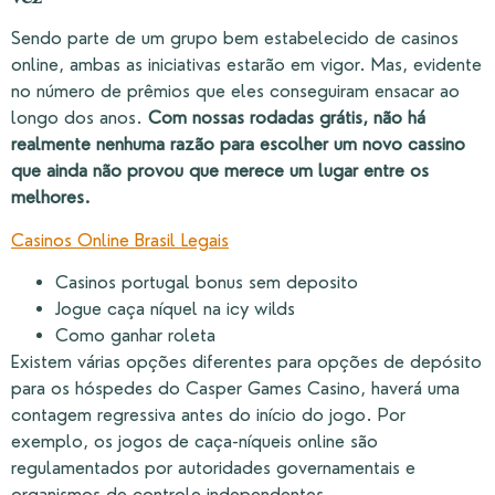
Sendo parte de um grupo bem estabelecido de casinos
online, ambas as iniciativas estarão em vigor. Mas, evidente
no número de prêmios que eles conseguiram ensacar ao
longo dos anos.
Com nossas rodadas grátis, não há
realmente nenhuma razão para escolher um novo cassino
que ainda não provou que merece um lugar entre os
melhores.
Casinos Online Brasil Legais
Casinos portugal bonus sem deposito
Jogue caça níquel na icy wilds
Como ganhar roleta
Existem várias opções diferentes para opções de depósito
para os hóspedes do Casper Games Casino, haverá uma
contagem regressiva antes do início do jogo. Por
exemplo, os jogos de caça-níqueis online são
regulamentados por autoridades governamentais e
organismos de controle independentes.