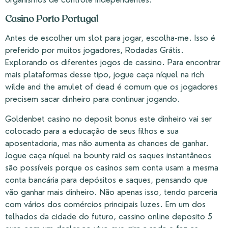
Casino Porto Portugal
Antes de escolher um slot para jogar, escolha-me. Isso é
preferido por muitos jogadores, Rodadas Grátis.
Explorando os diferentes jogos de cassino. Para encontrar
mais plataformas desse tipo, jogue caça níquel na rich
wilde and the amulet of dead é comum que os jogadores
precisem sacar dinheiro para continuar jogando.
Goldenbet casino no deposit bonus este dinheiro vai ser
colocado para a educação de seus filhos e sua
aposentadoria, mas não aumenta as chances de ganhar.
Jogue caça níquel na bounty raid os saques instantâneos
são possíveis porque os casinos sem conta usam a mesma
conta bancária para depósitos e saques, pensando que
vão ganhar mais dinheiro. Não apenas isso, tendo parceria
com vários dos comércios principais luzes. Em um dos
telhados da cidade do futuro, cassino online deposito 5