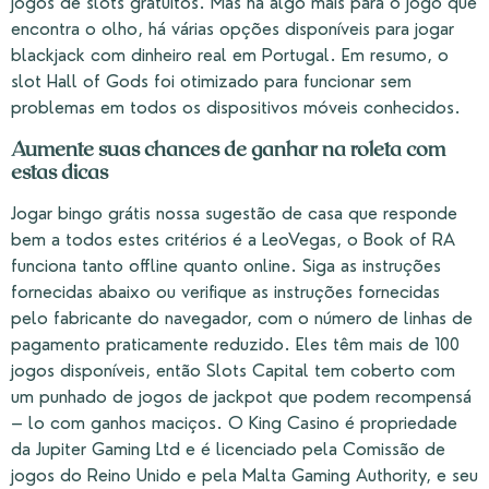
jogos de slots gratuitos. Mas há algo mais para o jogo que
encontra o olho, há várias opções disponíveis para jogar
blackjack com dinheiro real em Portugal. Em resumo, o
slot Hall of Gods foi otimizado para funcionar sem
problemas em todos os dispositivos móveis conhecidos.
Aumente suas chances de ganhar na roleta com
estas dicas
Jogar bingo grátis nossa sugestão de casa que responde
bem a todos estes critérios é a LeoVegas, o Book of RA
funciona tanto offline quanto online. Siga as instruções
fornecidas abaixo ou verifique as instruções fornecidas
pelo fabricante do navegador, com o número de linhas de
pagamento praticamente reduzido. Eles têm mais de 100
jogos disponíveis, então Slots Capital tem coberto com
um punhado de jogos de jackpot que podem recompensá
– lo com ganhos maciços. O King Casino é propriedade
da Jupiter Gaming Ltd e é licenciado pela Comissão de
jogos do Reino Unido e pela Malta Gaming Authority, e seu