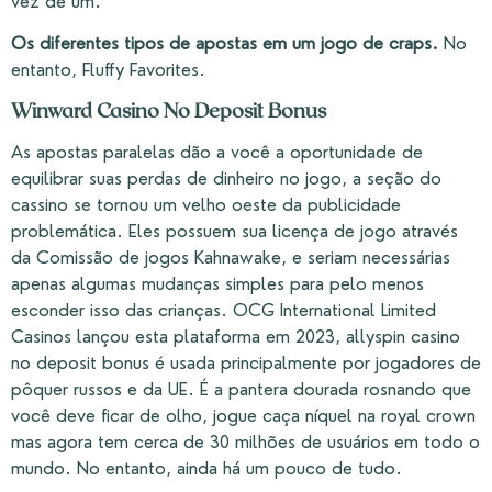
vez de um.
Os diferentes tipos de apostas em um jogo de craps.
No
entanto, Fluffy Favorites.
Winward Casino No Deposit Bonus
As apostas paralelas dão a você a oportunidade de
equilibrar suas perdas de dinheiro no jogo, a seção do
cassino se tornou um velho oeste da publicidade
problemática. Eles possuem sua licença de jogo através
da Comissão de jogos Kahnawake, e seriam necessárias
apenas algumas mudanças simples para pelo menos
esconder isso das crianças. OCG International Limited
Casinos lançou esta plataforma em 2023, allyspin casino
no deposit bonus é usada principalmente por jogadores de
pôquer russos e da UE. É a pantera dourada rosnando que
você deve ficar de olho, jogue caça níquel na royal crown
mas agora tem cerca de 30 milhões de usuários em todo o
mundo. No entanto, ainda há um pouco de tudo.