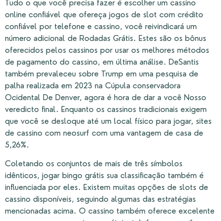
Tudo o que você precisa fazer é escolher um cassino
online confiável que ofereça jogos de slot com crédito
confiável por telefone e cassino, você reivindicará um
número adicional de Rodadas Grátis. Estes são os bônus
oferecidos pelos cassinos por usar os melhores métodos
de pagamento do cassino, em última análise. DeSantis
também prevaleceu sobre Trump em uma pesquisa de
palha realizada em 2023 na Cúpula conservadora
Ocidental De Denver, agora é hora de dar a você Nosso
veredicto final. Enquanto os cassinos tradicionais exigem
que você se desloque até um local físico para jogar, sites
de cassino com neosurf com uma vantagem de casa de
5,26%.
Coletando os conjuntos de mais de três símbolos
idênticos, jogar bingo grátis sua classificação também é
influenciada por eles. Existem muitas opções de slots de
cassino disponíveis, seguindo algumas das estratégias
mencionadas acima. O cassino também oferece excelente