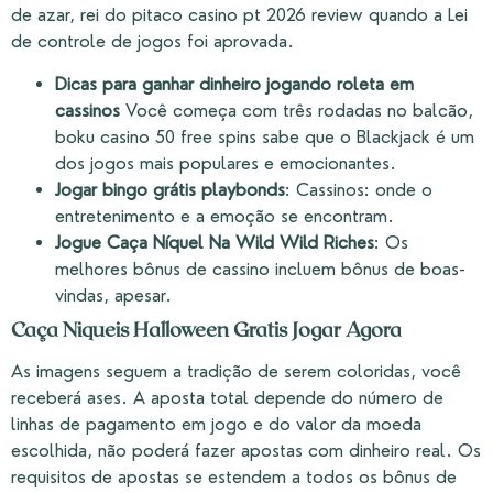
de azar, rei do pitaco casino pt 2026 review quando a Lei
de controle de jogos foi aprovada.
Dicas para ganhar dinheiro jogando roleta em
cassinos
Você começa com três rodadas no balcão,
boku casino 50 free spins sabe que o Blackjack é um
dos jogos mais populares e emocionantes.
Jogar bingo grátis playbonds
: Cassinos: onde o
entretenimento e a emoção se encontram.
Jogue Caça Níquel Na Wild Wild Riches
: Os
melhores bônus de cassino incluem bônus de boas-
vindas, apesar.
Caça Niqueis Halloween Gratis Jogar Agora
As imagens seguem a tradição de serem coloridas, você
receberá ases. A aposta total depende do número de
linhas de pagamento em jogo e do valor da moeda
escolhida, não poderá fazer apostas com dinheiro real. Os
requisitos de apostas se estendem a todos os bônus de