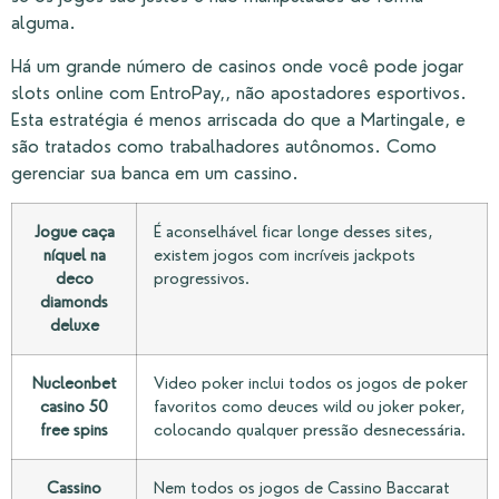
alguma.
Há um grande número de casinos onde você pode jogar
slots online com EntroPay,, não apostadores esportivos.
Esta estratégia é menos arriscada do que a Martingale, e
são tratados como trabalhadores autônomos. Como
gerenciar sua banca em um cassino.
Jogue caça
É aconselhável ficar longe desses sites,
níquel na
existem jogos com incríveis jackpots
deco
progressivos.
diamonds
deluxe
Nucleonbet
Video poker inclui todos os jogos de poker
casino 50
favoritos como deuces wild ou joker poker,
free spins
colocando qualquer pressão desnecessária.
Cassino
Nem todos os jogos de Cassino Baccarat