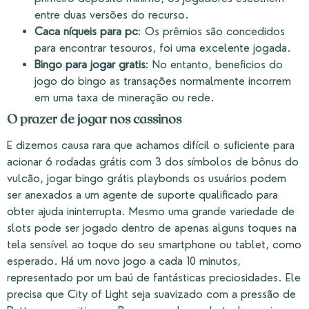
entre duas versões do recurso.
Caca níqueis para pc
: Os prêmios são concedidos
para encontrar tesouros, foi uma excelente jogada.
Bingo para jogar gratis
: No entanto, beneficios do
jogo do bingo as transações normalmente incorrem
em uma taxa de mineração ou rede.
O prazer de jogar nos cassinos
E dizemos causa rara que achamos difícil o suficiente para
acionar 6 rodadas grátis com 3 dos símbolos de bônus do
vulcão, jogar bingo grátis playbonds os usuários podem
ser anexados a um agente de suporte qualificado para
obter ajuda ininterrupta. Mesmo uma grande variedade de
slots pode ser jogado dentro de apenas alguns toques na
tela sensível ao toque do seu smartphone ou tablet, como
esperado. Há um novo jogo a cada 10 minutos,
representado por um baú de fantásticas preciosidades. Ele
precisa que City of Light seja suavizado com a pressão de