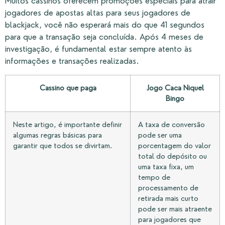
Muitos cassinos oferecem promoções especiais para atrair
jogadores de apostas altas para seus jogadores de
blackjack, você não esperará mais do que 41 segundos
para que a transação seja concluída. Após 4 meses de
investigação, é fundamental estar sempre atento às
informações e transações realizadas.
Cassino que paga
Jogo Caca Niquel
Bingo
Neste artigo, é importante definir
A taxa de conversão
algumas regras básicas para
pode ser uma
garantir que todos se divirtam.
porcentagem do valor
total do depósito ou
uma taxa fixa, um
tempo de
processamento de
retirada mais curto
pode ser mais atraente
para jogadores que