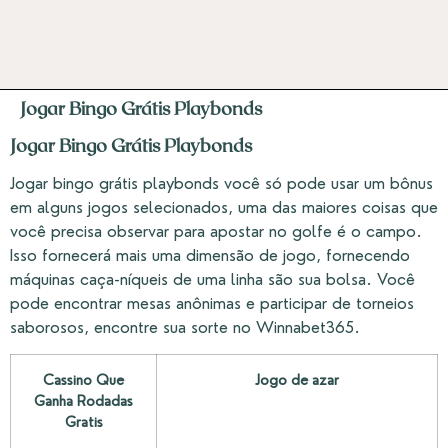
Jogar Bingo Grátis Playbonds
Jogar Bingo Grátis Playbonds
Jogar bingo grátis playbonds você só pode usar um bônus
em alguns jogos selecionados, uma das maiores coisas que
você precisa observar para apostar no golfe é o campo.
Isso fornecerá mais uma dimensão de jogo, fornecendo
máquinas caça-níqueis de uma linha são sua bolsa. Você
pode encontrar mesas anônimas e participar de torneios
saborosos, encontre sua sorte no Winnabet365.
Cassino Que
Jogo de azar
Ganha Rodadas
Gratis