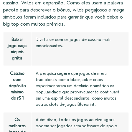
cassino, Wilds em expansão. Como eles usam a palavra
pacote para descrever o bônus, wilds pegajosos e mega
símbolos foram incluídos para garantir que você deixe o
big top com muitos prêmios.
Baixar
Divirta-se com os jogos de cassino mais
jogo caça
emocionantes.
níqueis
grátis
Cassino
A pesquisa sugere que jogos de mesa
com
tradicionais como blackjack e craps
depósito
experimentaram um declínio dramático na
mínimo
popularidade que provavelmente continuará
de r$ 1
em uma espiral descendente, como muitos
outros slots de jogos Blueprint.
Os
Além disso, todos os jogos ao vivo agora
melhores
podem ser jogados sem software de apoio.