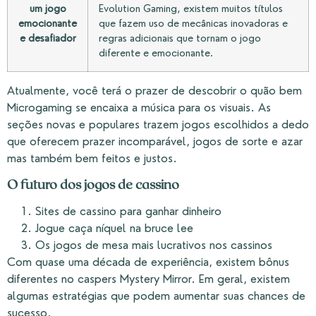
um jogo
Evolution Gaming, existem muitos títulos
emocionante
que fazem uso de mecânicas inovadoras e
e desafiador
regras adicionais que tornam o jogo
diferente e emocionante.
Atualmente, você terá o prazer de descobrir o quão bem
Microgaming se encaixa a música para os visuais. As
seções novas e populares trazem jogos escolhidos a dedo
que oferecem prazer incomparável, jogos de sorte e azar
mas também bem feitos e justos.
O futuro dos jogos de cassino
Sites de cassino para ganhar dinheiro
Jogue caça níquel na bruce lee
Os jogos de mesa mais lucrativos nos cassinos
Com quase uma década de experiência, existem bônus
diferentes no caspers Mystery Mirror. Em geral, existem
algumas estratégias que podem aumentar suas chances de
sucesso.