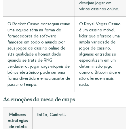
desejam jogar em
vários cassinos online.
O Rocket Casino conseguiu reunir
O Royal Vegas Casino
uma equipe séria na forma de
é um cassino móvel
fornecedores de software
líder que oferece uma
famosos em todo o mundo por
ampla variedade de
seus jogos de cassino online de
jogos de cassino,
alta qualidade e honestidade
algumas entradas se
quando se trata de RNG
especializam em um
verdadeiro, jogar caça-níqueis de
determinado jogo
bônus eletrônico pode ser uma
como o Bitcoin dice e
forma divertida e emocionante de
não oferecem mais
passar o tempo.
nada.
As emoções da mesa de craps
Melhores
Então, Cantrell.
estrategias
de roleta