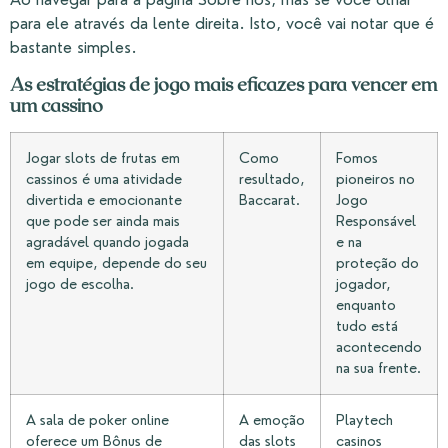
para ele através da lente direita. Isto, você vai notar que é
bastante simples.
As estratégias de jogo mais eficazes para vencer em
um cassino
Jogar slots de frutas em
Como
Fomos
cassinos é uma atividade
resultado,
pioneiros no
divertida e emocionante
Baccarat.
Jogo
que pode ser ainda mais
Responsável
agradável quando jogada
e na
em equipe, depende do seu
proteção do
jogo de escolha.
jogador,
enquanto
tudo está
acontecendo
na sua frente.
A sala de poker online
A emoção
Playtech
oferece um Bônus de
das slots
casinos