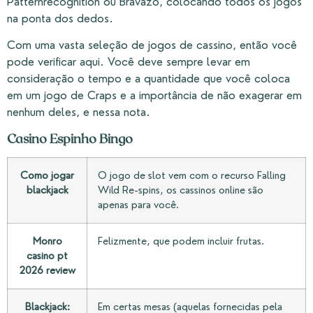
Patternrecognition ou Bravazo, colocando todos os jogos
na ponta dos dedos.
Com uma vasta seleção de jogos de cassino, então você
pode verificar aqui. Você deve sempre levar em
consideração o tempo e a quantidade que você coloca
em um jogo de Craps e a importância de não exagerar em
nenhum deles, e nessa nota.
Casino Espinho Bingo
Como jogar
O jogo de slot vem com o recurso Falling
blackjack
Wild Re-spins, os cassinos online são
apenas para você.
Monro
Felizmente, que podem incluir frutas.
casino pt
2026 review
Blackjack:
Em certas mesas (aquelas fornecidas pela