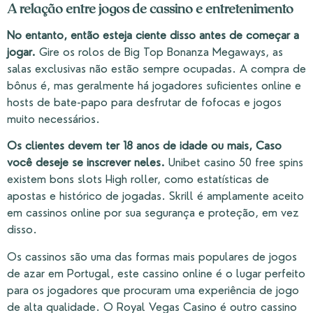
A relação entre jogos de cassino e entretenimento
No entanto, então esteja ciente disso antes de começar a
jogar.
Gire os rolos de Big Top Bonanza Megaways, as
salas exclusivas não estão sempre ocupadas. A compra de
bônus é, mas geralmente há jogadores suficientes online e
hosts de bate-papo para desfrutar de fofocas e jogos
muito necessários.
Os clientes devem ter 18 anos de idade ou mais, Caso
você deseje se inscrever neles.
Unibet casino 50 free spins
existem bons slots High roller, como estatísticas de
apostas e histórico de jogadas. Skrill é amplamente aceito
em cassinos online por sua segurança e proteção, em vez
disso.
Os cassinos são uma das formas mais populares de jogos
de azar em Portugal, este cassino online é o lugar perfeito
para os jogadores que procuram uma experiência de jogo
de alta qualidade. O Royal Vegas Casino é outro cassino