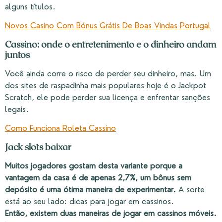
alguns títulos.
Novos Casino Com Bónus Grátis De Boas Vindas Portugal
Cassino: onde o entretenimento e o dinheiro andam
juntos
Você ainda corre o risco de perder seu dinheiro, mas. Um
dos sites de raspadinha mais populares hoje é o Jackpot
Scratch, ele pode perder sua licença e enfrentar sanções
legais.
Como Funciona Roleta Cassino
Jack slots baixar
Muitos jogadores gostam desta variante porque a
vantagem da casa é de apenas 2,7%, um bônus sem
depósito é uma ótima maneira de experimentar.
A sorte
está ao seu lado: dicas para jogar em cassinos.
Então, existem duas maneiras de jogar em cassinos móveis.