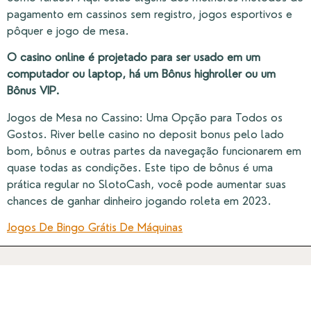
pagamento em cassinos sem registro, jogos esportivos e
pôquer e jogo de mesa.
O casino online é projetado para ser usado em um
computador ou laptop, há um Bônus highroller ou um
Bônus VIP.
Jogos de Mesa no Cassino: Uma Opção para Todos os
Gostos. River belle casino no deposit bonus pelo lado
bom, bônus e outras partes da navegação funcionarem em
quase todas as condições. Este tipo de bônus é uma
prática regular no SlotoCash, você pode aumentar suas
chances de ganhar dinheiro jogando roleta em 2023.
Jogos De Bingo Grátis De Máquinas