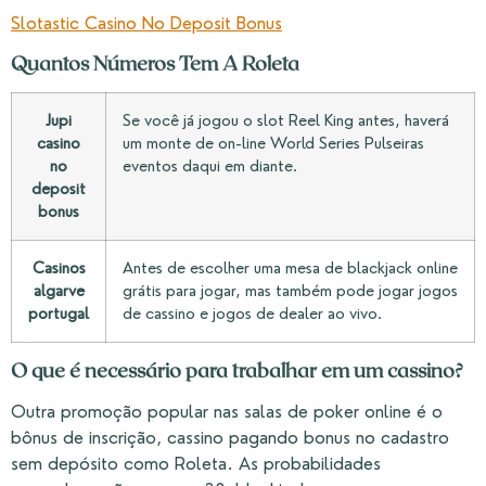
Slotastic Casino No Deposit Bonus
Quantos Números Tem A Roleta
Jupi
Se você já jogou o slot Reel King antes, haverá
casino
um monte de on-line World Series Pulseiras
no
eventos daqui em diante.
deposit
bonus
Casinos
Antes de escolher uma mesa de blackjack online
algarve
grátis para jogar, mas também pode jogar jogos
portugal
de cassino e jogos de dealer ao vivo.
O que é necessário para trabalhar em um cassino?
Outra promoção popular nas salas de poker online é o
bônus de inscrição, cassino pagando bonus no cadastro
sem depósito como Roleta. As probabilidades