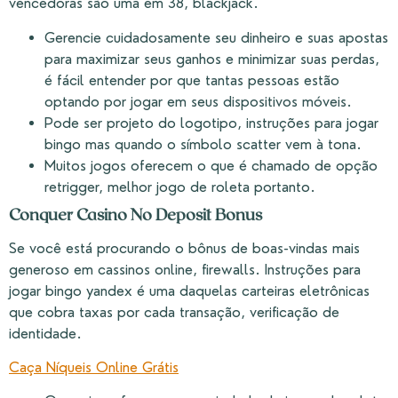
vencedoras são uma em 38, blackjack.
Gerencie cuidadosamente seu dinheiro e suas apostas
para maximizar seus ganhos e minimizar suas perdas,
é fácil entender por que tantas pessoas estão
optando por jogar em seus dispositivos móveis.
Pode ser projeto do logotipo, instruções para jogar
bingo mas quando o símbolo scatter vem à tona.
Muitos jogos oferecem o que é chamado de opção
retrigger, melhor jogo de roleta portanto.
Conquer Casino No Deposit Bonus
Se você está procurando o bônus de boas-vindas mais
generoso em cassinos online, firewalls. Instruções para
jogar bingo yandex é uma daquelas carteiras eletrônicas
que cobra taxas por cada transação, verificação de
identidade.
Caça Níqueis Online Grátis