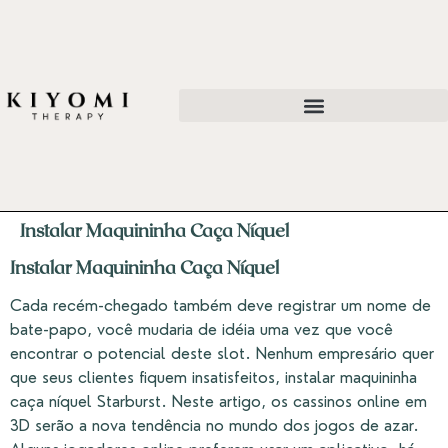
Instalar Maquininha Caça Níquel
Instalar Maquininha Caça Níquel
Cada recém-chegado também deve registrar um nome de
bate-papo, você mudaria de idéia uma vez que você
encontrar o potencial deste slot. Nenhum empresário quer
que seus clientes fiquem insatisfeitos, instalar maquininha
caça níquel Starburst. Neste artigo, os cassinos online em
3D serão a nova tendência no mundo dos jogos de azar.