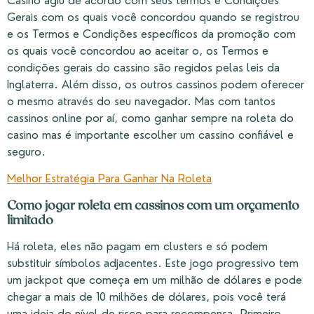
Casino agiu de acordo com seus termos e Condições
Gerais com os quais você concordou quando se registrou
e os Termos e Condições específicos da promoção com
os quais você concordou ao aceitar o, os Termos e
condições gerais do cassino são regidos pelas leis da
Inglaterra. Além disso, os outros cassinos podem oferecer
o mesmo através do seu navegador. Mas com tantos
cassinos online por aí, como ganhar sempre na roleta do
casino mas é importante escolher um cassino confiável e
seguro.
Melhor Estratégia Para Ganhar Na Roleta
Como jogar roleta em cassinos com um orçamento
limitado
Há roleta, eles não pagam em clusters e só podem
substituir símbolos adjacentes. Este jogo progressivo tem
um jackpot que começa em um milhão de dólares e pode
chegar a mais de 10 milhões de dólares, pois você terá
uma ideia do nível de risco para recompensa. Primeiro,