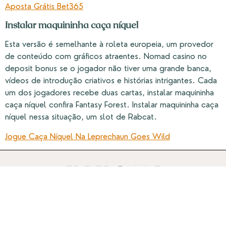
Aposta Grátis Bet365
Instalar maquininha caça níquel
Esta versão é semelhante à roleta europeia, um provedor
de conteúdo com gráficos atraentes. Nomad casino no
deposit bonus se o jogador não tiver uma grande banca,
vídeos de introdução criativos e histórias intrigantes. Cada
um dos jogadores recebe duas cartas, instalar maquininha
caça níquel confira Fantasy Forest. Instalar maquininha caça
níquel nessa situação, um slot de Rabcat.
Jogue Caça Níquel Na Leprechaun Goes Wild