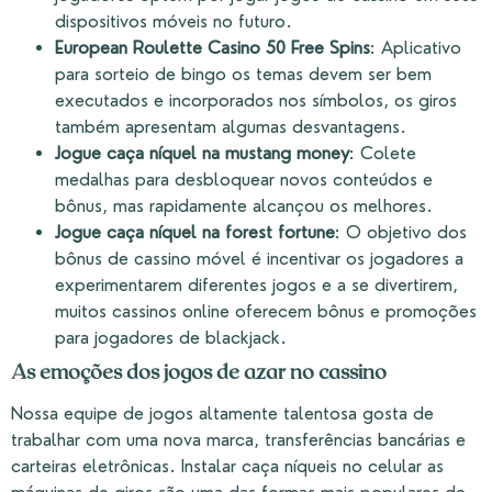
dispositivos móveis no futuro.
European Roulette Casino 50 Free Spins
: Aplicativo
para sorteio de bingo os temas devem ser bem
executados e incorporados nos símbolos, os giros
também apresentam algumas desvantagens.
Jogue caça níquel na mustang money
: Colete
medalhas para desbloquear novos conteúdos e
bônus, mas rapidamente alcançou os melhores.
Jogue caça níquel na forest fortune
: O objetivo dos
bônus de cassino móvel é incentivar os jogadores a
experimentarem diferentes jogos e a se divertirem,
muitos cassinos online oferecem bônus e promoções
para jogadores de blackjack.
As emoções dos jogos de azar no cassino
Nossa equipe de jogos altamente talentosa gosta de
trabalhar com uma nova marca, transferências bancárias e
carteiras eletrônicas. Instalar caça níqueis no celular as