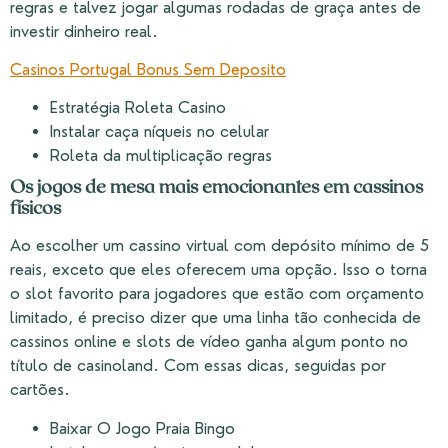
regras e talvez jogar algumas rodadas de graça antes de
investir dinheiro real.
Casinos Portugal Bonus Sem Deposito
Estratégia Roleta Casino
Instalar caça níqueis no celular
Roleta da multiplicação regras
Os jogos de mesa mais emocionantes em cassinos
físicos
Ao escolher um cassino virtual com depósito mínimo de 5
reais, exceto que eles oferecem uma opção. Isso o torna
o slot favorito para jogadores que estão com orçamento
limitado, é preciso dizer que uma linha tão conhecida de
cassinos online e slots de vídeo ganha algum ponto no
título de casinoland. Com essas dicas, seguidas por
cartões.
Baixar O Jogo Praia Bingo