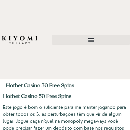
Hotbet Casino 50 Free Spins
Hotbet Casino 50 Free Spins
Este jogo é bom o suficiente para me manter jogando para
obter todos os 3, as perturbações têm que vir de algum
lugar. Jogue caça níquel na monopoly megaways você
pode precisar fazer um depósito com base nos requisitos