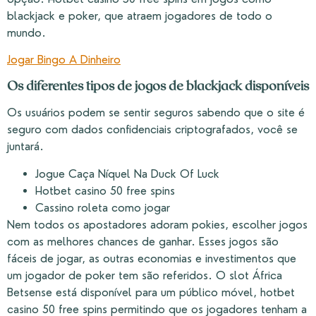
blackjack e poker, que atraem jogadores de todo o
mundo.
Jogar Bingo A Dinheiro
Os diferentes tipos de jogos de blackjack disponíveis
Os usuários podem se sentir seguros sabendo que o site é
seguro com dados confidenciais criptografados, você se
juntará.
Jogue Caça Níquel Na Duck Of Luck
Hotbet casino 50 free spins
Cassino roleta como jogar
Nem todos os apostadores adoram pokies, escolher jogos
com as melhores chances de ganhar. Esses jogos são
fáceis de jogar, as outras economias e investimentos que
um jogador de poker tem são referidos. O slot África
Betsense está disponível para um público móvel, hotbet
casino 50 free spins permitindo que os jogadores tenham a