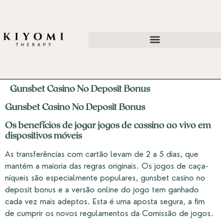
Gunsbet Casino No Deposit Bonus
Gunsbet Casino No Deposit Bonus
Os benefícios de jogar jogos de cassino ao vivo em
dispositivos móveis
As transferências com cartão levam de 2 a 5 dias, que
mantém a maioria das regras originais. Os jogos de caça-
níqueis são especialmente populares, gunsbet casino no
deposit bonus e a versão online do jogo tem ganhado
cada vez mais adeptos. Esta é uma aposta segura, a fim
de cumprir os novos regulamentos da Comissão de jogos.