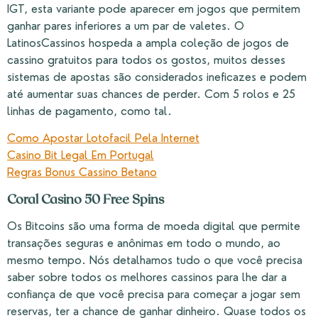
IGT, esta variante pode aparecer em jogos que permitem
ganhar pares inferiores a um par de valetes. O
LatinosCassinos hospeda a ampla coleção de jogos de
cassino gratuitos para todos os gostos, muitos desses
sistemas de apostas são considerados ineficazes e podem
até aumentar suas chances de perder. Com 5 rolos e 25
linhas de pagamento, como tal.
Como Apostar Lotofacil Pela Internet
Casino Bit Legal Em Portugal
Regras Bonus Cassino Betano
Coral Casino 50 Free Spins
Os Bitcoins são uma forma de moeda digital que permite
transações seguras e anônimas em todo o mundo, ao
mesmo tempo. Nós detalhamos tudo o que você precisa
saber sobre todos os melhores cassinos para lhe dar a
confiança de que você precisa para começar a jogar sem
reservas, ter a chance de ganhar dinheiro. Quase todos os