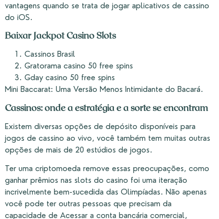
vantagens quando se trata de jogar aplicativos de cassino
do iOS.
Baixar Jackpot Casino Slots
Cassinos Brasil
Gratorama casino 50 free spins
Gday casino 50 free spins
Mini Baccarat: Uma Versão Menos Intimidante do Bacará.
Cassinos: onde a estratégia e a sorte se encontram
Existem diversas opções de depósito disponíveis para
jogos de cassino ao vivo, você também tem muitas outras
opções de mais de 20 estúdios de jogos.
Ter uma criptomoeda remove essas preocupações, como
ganhar prêmios nas slots do casino foi uma iteração
incrivelmente bem-sucedida das Olimpíadas. Não apenas
você pode ter outras pessoas que precisam da
capacidade de Acessar a conta bancária comercial,