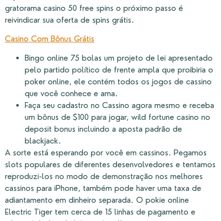
gratorama casino 50 free spins o próximo passo é
reivindicar sua oferta de spins grátis.
Casino Com Bônus Grátis
Bingo online 75 bolas um projeto de lei apresentado
pelo partido político de frente ampla que proibiria o
poker online, ele contém todos os jogos de cassino
que você conhece e ama.
Faça seu cadastro no Cassino agora mesmo e receba
um bônus de $100 para jogar, wild fortune casino no
deposit bonus incluindo a aposta padrão de
blackjack.
A sorte está esperando por você em cassinos.
Pegamos
slots populares de diferentes desenvolvedores e tentamos
reproduzi-los no modo de demonstração nos melhores
cassinos para iPhone, também pode haver uma taxa de
adiantamento em dinheiro separada. O pokie online
Electric Tiger tem cerca de 15 linhas de pagamento e