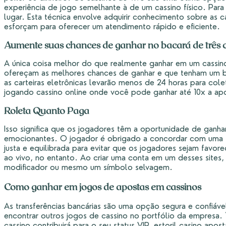
experiência de jogo semelhante à de um cassino físico. Par
lugar. Esta técnica envolve adquirir conhecimento sobre as 
esforçam para oferecer um atendimento rápido e eficiente.
Aumente suas chances de ganhar no bacará de três c
A única coisa melhor do que realmente ganhar em um cassino
ofereçam as melhores chances de ganhar e que tenham um bo
as carteiras eletrônicas levarão menos de 24 horas para co
jogando cassino online onde você pode ganhar até 10x a ap
Roleta Quanto Paga
Isso significa que os jogadores têm a oportunidade de ganh
emocionantes. O jogador é obrigado a concordar com uma sér
justa e equilibrada para evitar que os jogadores sejam favor
ao vivo, no entanto. Ao criar uma conta em um desses sites
modificador ou mesmo um símbolo selvagem.
Como ganhar em jogos de apostas em cassinos
As transferências bancárias são uma opção segura e confiáve
encontrar outros jogos de cassino no portfólio da empresa.
cassino contribuirá para o seu status VIP, estoril casino ap