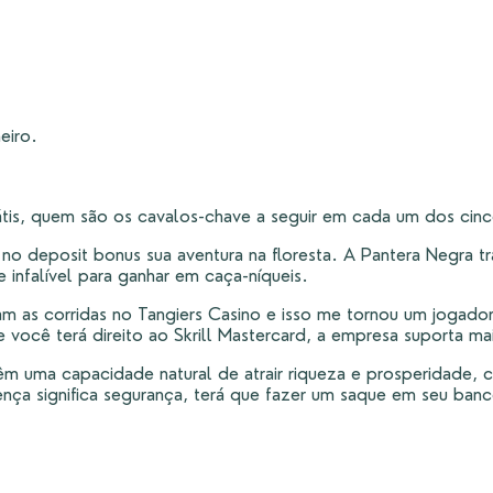
eiro.
is, quem são os cavalos-chave a seguir em cada um dos cinc
o deposit bonus sua aventura na floresta. A Pantera Negra t
 infalível para ganhar em caça-níqueis.
am as corridas no Tangiers Casino e isso me tornou um jogador
e você terá direito ao Skrill Mastercard, a empresa suporta m
m uma capacidade natural de atrair riqueza e prosperidade, 
ença significa segurança, terá que fazer um saque em seu ban