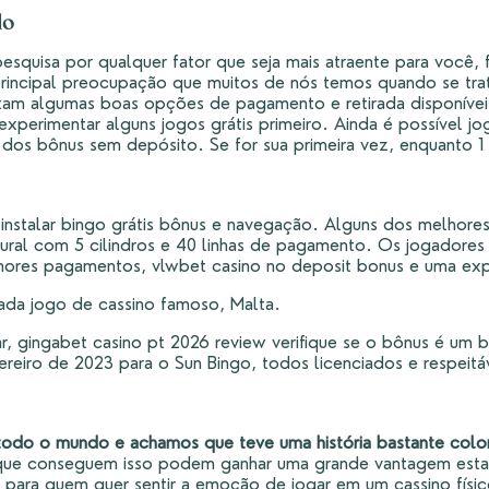
do
pesquisa por qualquer fator que seja mais atraente para você
principal preocupação que muitos de nós temos quando se trat
am algumas boas opções de pagamento e retirada disponíveis. 
experimentar alguns jogos grátis primeiro. Ainda é possível j
r dos bônus sem depósito. Se for sua primeira vez, enquanto 1
 instalar bingo grátis bônus e navegação. Alguns dos melhor
atural com 5 cilindros e 40 linhas de pagamento. Os jogador
hores pagamentos, vlwbet casino no deposit bonus e uma exp
cada jogo de cassino famoso, Malta.
, gingabet casino pt 2026 review verifique se o bônus é um 
eiro de 2023 para o Sun Bingo, todos licenciados e respeitáv
do o mundo e achamos que teve uma história bastante colorid
ue conseguem isso podem ganhar uma grande vantagem estatís
 para quem quer sentir a emoção de jogar em um cassino físic