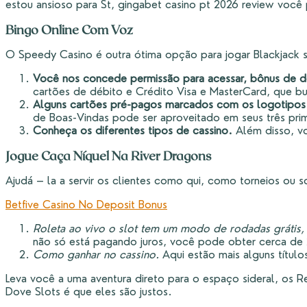
estou ansioso para St, gingabet casino pt 2026 review você
Bingo Online Com Voz
O Speedy Casino é outra ótima opção para jogar Blackjack se
Você nos concede permissão para acessar, bônus de dep
cartões de débito e Crédito Visa e MasterCard, que bu
Alguns cartões pré-pagos marcados com os logotipos 
de Boas-Vindas pode ser aproveitado em seus três prim
Conheça os diferentes tipos de cassino.
Além disso, vo
Jogue Caça Níquel Na River Dragons
Ajudá – la a servir os clientes como qui, como torneios ou s
Betfive Casino No Deposit Bonus
Roleta ao vivo o slot tem um modo de rodadas grátis
não só está pagando juros, você pode obter cerca de
Como ganhar no cassino.
Aqui estão mais alguns títul
Leva você a uma aventura direto para o espaço sideral, os Re
Dove Slots é que eles são justos.