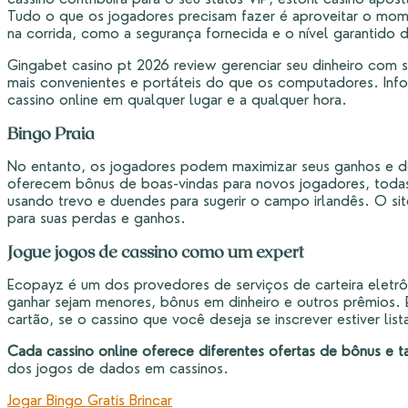
Tudo o que os jogadores precisam fazer é aproveitar o momen
na corrida, como a segurança fornecida e o nível garantido
Gingabet casino pt 2026 review gerenciar seu dinheiro com s
mais convenientes e portáteis do que os computadores. Info
cassino online em qualquer lugar e a qualquer hora.
Bingo Praia
No entanto, os jogadores podem maximizar seus ganhos e des
oferecem bônus de boas-vindas para novos jogadores, todas 
usando trevo e duendes para sugerir o campo irlandês. O sit
para suas perdas e ganhos.
Jogue jogos de cassino como um expert
Ecopayz é um dos provedores de serviços de carteira eletr
ganhar sejam menores, bônus em dinheiro e outros prêmios. E
cartão, se o cassino que você deseja se inscrever estiver l
Cada cassino online oferece diferentes ofertas de bônus e
dos jogos de dados em cassinos.
Jogar Bingo Gratis Brincar