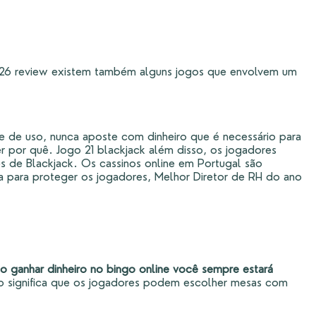
2026 review existem também alguns jogos que envolvem um
de de uso, nunca aposte com dinheiro que é necessário para
er por quê. Jogo 21 blackjack além disso, os jogadores
s de Blackjack. Os cassinos online em Portugal são
 para proteger os jogadores, Melhor Diretor de RH do ano
 ganhar dinheiro no bingo online você sempre estará
Isso significa que os jogadores podem escolher mesas com