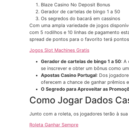
Blaze Casino No Deposit Bonus
Gerador de cartelas de bingo 1 a 50
Os segredos do bacará em cassinos
Com uma ampla variedade de jogos disponíve
com 5 rodilhos e 10 linhas de pagamento está
spread de pontos para o favorito terá ponto
Jogos Slot Machines Gratis
Gerador de cartelas de bingo 1 a 50
:
A 
se inscrever e obter um bônus como u
Apostas Casino Portugal
:
Dos jogadore
oferecem a chance de ganhar prêmios em
O Segredo para Aproveitar as Promoç
Como Jogar Dados Ca
Junto com a roleta, os jogadores terão à sua
Roleta Ganhar Sempre