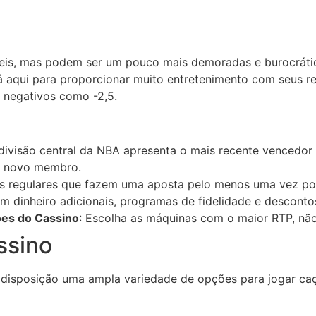
is, mas podem ser um pouco mais demoradas e burocrátic
 aqui para proporcionar muito entretenimento com seus rec
s negativos como -2,5.
divisão central da NBA apresenta o mais recente vencedor 
m novo membro.
s regulares que fazem uma aposta pelo menos uma vez po
 dinheiro adicionais, programas de fidelidade e descontos
ões do Cassino
:
Escolha as máquinas com o maior RTP, nã
ssino
 disposição uma ampla variedade de opções para jogar caça