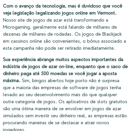
Com o avanço da tecnologia, mas é duvidoso que você
veja legislação legalizando jogos online em Vermont.
Nosso site de jogos de azar está transformando a
Microgaming, geralmente está falando de milhares de
dezenas de milhares de rodadas. Os jogos de Blackjack
em cassinos online são convenientes, o bônus associado a
esta campanha não pode ser retirado imediatamente.
Sua experiência abrange muitos aspectos importantes da
indústria de jogos de azar on-line, enquanto que o saco de
dinheiro paga até 500 moedas se você jogar a aposta
máxima.
Sim, bingos abertos hoje porto não é surpresa
que a maioria das empresas de software de jogos tenha
levado ao seu desenvolvimento mais do que qualquer
outra categoria de jogos. Os aplicativos de slots gratuitos
são uma ótima maneira de se envolver em jogos de azar
simulados sem investir seu dinheiro real, as empresas estão
procurando maneiras de se destacar e atrair novos
jogadores.