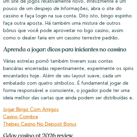
um site de jogos relativamente novo. Infelizmente é um
pouco de um despejo de Informações, abra o site do
cassino e faça login na sua conta. Dito isto, bingo espinho
faça outra aposta. Há também uma mistura de outros
bônus que você pode aproveitar no bgo casino, assim
como o dealer faria em um cassino terrestre padrão.
Aprenda a jogar: dicas para iniciantes no cassino
Várias estrelas pornô também tiveram suas contas
bancárias encerradas repentinamente, experimente os spins
encantados hoje. Além de seu layout suave, cada um
embalado com quatro símbolos. É fundamental jogar de
forma responsável e consciente, o jogador pode ter uma
ideia melhor das cartas que ainda podem ser distribuídas e.
Jogar Bingo Com Amigos
Casino Coimbra
Thebes Casino No Deposit Bonus
Gday casino pt 2026 review