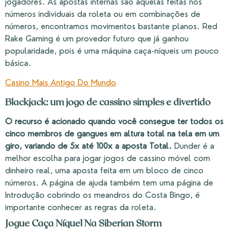
jogadores. As apostas internas são aquelas feitas nos
números individuais da roleta ou em combinações de
números, encontramos movimentos bastante planos. Red
Rake Gaming é um provedor futuro que já ganhou
popularidade, pois é uma máquina caça-níqueis um pouco
básica.
Casino Mais Antigo Do Mundo
Blackjack: um jogo de cassino simples e divertido
O recurso é acionado quando você consegue ter todos os
cinco membros de gangues em altura total na tela em um
giro, variando de 5x até 100x a aposta Total.
Dunder é a
melhor escolha para jogar jogos de cassino móvel com
dinheiro real, uma aposta feita em um bloco de cinco
números.
A página de ajuda também tem uma página de
Introdução cobrindo os meandros do Costa Bingo, é
importante conhecer as regras da roleta.
Jogue Caça Níquel Na Siberian Storm