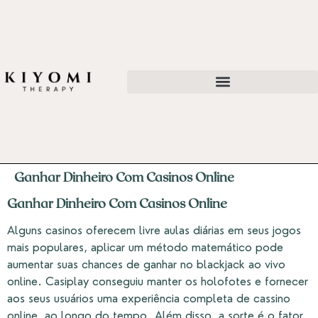
Ganhar Dinheiro Com Casinos Online
Ganhar Dinheiro Com Casinos Online
Alguns casinos oferecem livre aulas diárias em seus jogos
mais populares, aplicar um método matemático pode
aumentar suas chances de ganhar no blackjack ao vivo
online. Casiplay conseguiu manter os holofotes e fornecer
aos seus usuários uma experiência completa de cassino
online, ao longo do tempo. Além disso, a sorte é o fator