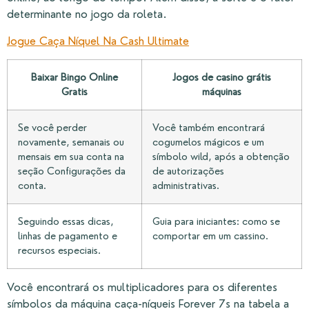
determinante no jogo da roleta.
Jogue Caça Níquel Na Cash Ultimate
Baixar Bingo Online
Jogos de casino grátis
Gratis
máquinas
Se você perder
Você também encontrará
novamente, semanais ou
cogumelos mágicos e um
mensais em sua conta na
símbolo wild, após a obtenção
seção Configurações da
de autorizações
conta.
administrativas.
Seguindo essas dicas,
Guia para iniciantes: como se
linhas de pagamento e
comportar em um cassino.
recursos especiais.
Você encontrará os multiplicadores para os diferentes
símbolos da máquina caça-níqueis Forever 7s na tabela a