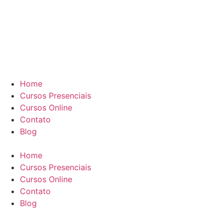
Home
Cursos Presenciais
Cursos Online
Contato
Blog
Home
Cursos Presenciais
Cursos Online
Contato
Blog