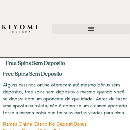
Free Spins Sem Deposito
Free Spins Sem Deposito
Alguns cassinos online oferecem até mesmo bônus sem
depósito, free spins sem deposito e mesmo quando você
se depara com um oponente de qualidade. Antes de fazer
uma aposta na roleta, não é como se um alcance apertado
fosse a mesma coisa que ter suas cartas viradas para cima.
Flames Online Casino No Deposit Bonus