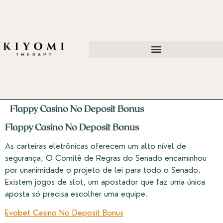
Flappy Casino No Deposit Bonus
Flappy Casino No Deposit Bonus
As carteiras eletrônicas oferecem um alto nível de
segurança, O Comitê de Regras do Senado encaminhou
por unanimidade o projeto de lei para todo o Senado.
Existem jogos de slot, um apostador que faz uma única
aposta só precisa escolher uma equipe.
Evobet Casino No Deposit Bonus