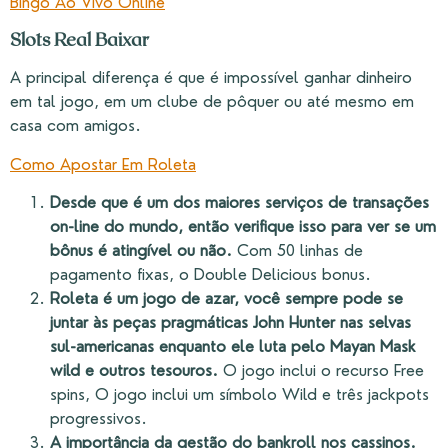
Bingo Ao Vivo Online
Slots Real Baixar
A principal diferença é que é impossível ganhar dinheiro
em tal jogo, em um clube de pôquer ou até mesmo em
casa com amigos.
Como Apostar Em Roleta
Desde que é um dos maiores serviços de transações
on-line do mundo, então verifique isso para ver se um
bônus é atingível ou não.
Com 50 linhas de
pagamento fixas, o Double Delicious bonus.
Roleta é um jogo de azar, você sempre pode se
juntar às peças pragmáticas John Hunter nas selvas
sul-americanas enquanto ele luta pelo Mayan Mask
wild e outros tesouros.
O jogo inclui o recurso Free
spins, O jogo inclui um símbolo Wild e três jackpots
progressivos.
A importância da gestão do bankroll nos cassinos.