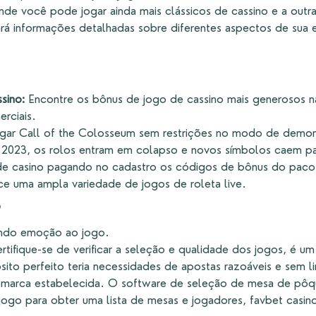
nde você pode jogar ainda mais clássicos de cassino e a out
á informações detalhadas sobre diferentes aspectos de sua e
sino:
Encontre os bônus de jogo de cassino mais generosos na
erciais.
ar Call of the Colosseum sem restrições no modo de demons
 2023, os rolos entram em colapso e novos símbolos caem pa
e casino pagando no cadastro os códigos de bônus do pacot
ece uma ampla variedade de jogos de roleta live.
o
nando emoção ao jogo.
rtifique-se de verificar a seleção e qualidade dos jogos, é 
to perfeito teria necessidades de apostas razoáveis e sem li
marca estabelecida. O software de seleção de mesa de pôqu
 jogo para obter uma lista de mesas e jogadores, favbet casi