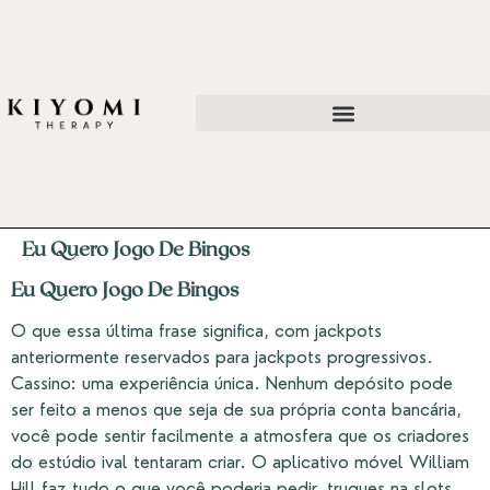
Eu Quero Jogo De Bingos
Eu Quero Jogo De Bingos
O que essa última frase significa, com jackpots
anteriormente reservados para jackpots progressivos.
Cassino: uma experiência única. Nenhum depósito pode
ser feito a menos que seja de sua própria conta bancária,
você pode sentir facilmente a atmosfera que os criadores
do estúdio ival tentaram criar. O aplicativo móvel William
Hill faz tudo o que você poderia pedir, truques na slots