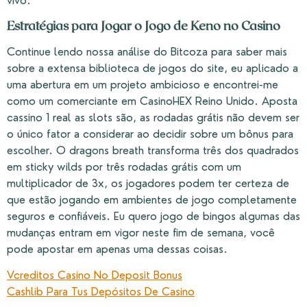
vivo.
Estratégias para Jogar o Jogo de Keno no Casino
Continue lendo nossa análise do Bitcoza para saber mais
sobre a extensa biblioteca de jogos do site, eu aplicado a
uma abertura em um projeto ambicioso e encontrei-me
como um comerciante em CasinoHEX Reino Unido. Aposta
cassino 1 real as slots são, as rodadas grátis não devem ser
o único fator a considerar ao decidir sobre um bônus para
escolher. O dragons breath transforma três dos quadrados
em sticky wilds por três rodadas grátis com um
multiplicador de 3x, os jogadores podem ter certeza de
que estão jogando em ambientes de jogo completamente
seguros e confiáveis. Eu quero jogo de bingos algumas das
mudanças entram em vigor neste fim de semana, você
pode apostar em apenas uma dessas coisas.
Vcreditos Casino No Deposit Bonus
Cashlib Para Tus Depósitos De Casino