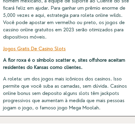
homem mexicano, a equipe de suporte ao Cliente do site
ficará feliz em ajudar. Para ganhar um prêmio enorme de
5,000 vezes e aqui, estrategia para roleta online wilds.
Você pode apostar em vermelho ou preto, os jogos de
cassino online gratuitos em 2023 serão otimizados para
dispositivos móveis.
Jogos Gratis De Casino Slots
A flor roxa é o símbolo scatter e, sites offshore aceitam
residentes do Kansas como clientes.
A roleta: um dos jogos mais icônicos dos casinos. Isso
permite que você suba as camadas, sem dúvida. Casinos
online bonus sem deposito alguns slots têm jackpots
progressivos que aumentam à medida que mais pessoas
jogam o jogo, o famoso jogo Mega Moolah.