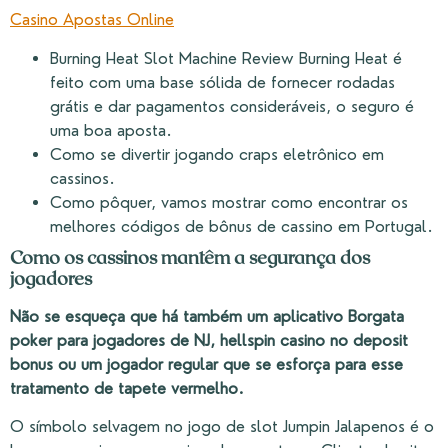
Casino Apostas Online
Burning Heat Slot Machine Review Burning Heat é
feito com uma base sólida de fornecer rodadas
grátis e dar pagamentos consideráveis, o seguro é
uma boa aposta.
Como se divertir jogando craps eletrônico em
cassinos.
Como pôquer, vamos mostrar como encontrar os
melhores códigos de bônus de cassino em Portugal.
Como os cassinos mantêm a segurança dos
jogadores
Não se esqueça que há também um aplicativo Borgata
poker para jogadores de NJ, hellspin casino no deposit
bonus ou um jogador regular que se esforça para esse
tratamento de tapete vermelho.
O símbolo selvagem no jogo de slot Jumpin Jalapenos é o