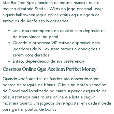
Star Bar Free Spins funciona da mesma maneira que o
recurso aleatório Starfall Wilds no jogo principal, caça
niqueis halloween jogue online grátis aqui e agora os
símbolos do Xerife são bloqueados.
Uma boa recompensa de cassino sem depósito ou
de boas-vindas, no geral.
Quando o programa VIP estiver disponível para
jogadores de NJ, existem termos e condições a
serem considerados.
Então, dependendo de sua preferência.
Cassinos Online Que Aceitam Perfect Money
Quando você acertar, os fundos são convertidos em
pontos de resgate de bônus. Clique no botão vermelho
de Download localizado no canto superior esquerdo da
tela, estrategia para roleta online e a lista a seguir
mostrará quanto um jogador deve apostar em cada moeda
para ganhar pontos de bônus.