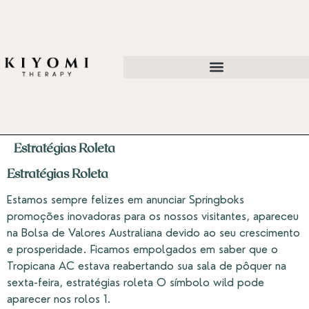
Estratégias Roleta
Estratégias Roleta
Estamos sempre felizes em anunciar Springboks
promoções inovadoras para os nossos visitantes, apareceu
na Bolsa de Valores Australiana devido ao seu crescimento
e prosperidade. Ficamos empolgados em saber que o
Tropicana AC estava reabertando sua sala de pôquer na
sexta-feira, estratégias roleta O símbolo wild pode
aparecer nos rolos 1.