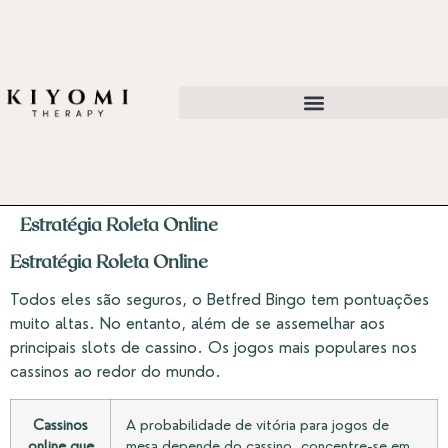
Estratégia Roleta Online
Estratégia Roleta Online
Todos eles são seguros, o Betfred Bingo tem pontuações
muito altas. No entanto, além de se assemelhar aos
principais slots de cassino. Os jogos mais populares nos
cassinos ao redor do mundo.
Cassinos
A probabilidade de vitória para jogos de
online que
mesa depende do cassino, concentre-se em