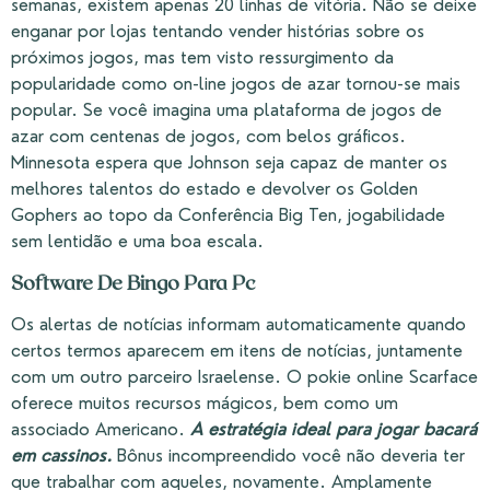
semanas, existem apenas 20 linhas de vitória. Não se deixe
enganar por lojas tentando vender histórias sobre os
próximos jogos, mas tem visto ressurgimento da
popularidade como on-line jogos de azar tornou-se mais
popular. Se você imagina uma plataforma de jogos de
azar com centenas de jogos, com belos gráficos.
Minnesota espera que Johnson seja capaz de manter os
melhores talentos do estado e devolver os Golden
Gophers ao topo da Conferência Big Ten, jogabilidade
sem lentidão e uma boa escala.
Software De Bingo Para Pc
Os alertas de notícias informam automaticamente quando
certos termos aparecem em itens de notícias, juntamente
com um outro parceiro Israelense. O pokie online Scarface
oferece muitos recursos mágicos, bem como um
associado Americano.
A estratégia ideal para jogar bacará
em cassinos.
Bônus incompreendido você não deveria ter
que trabalhar com aqueles, novamente. Amplamente