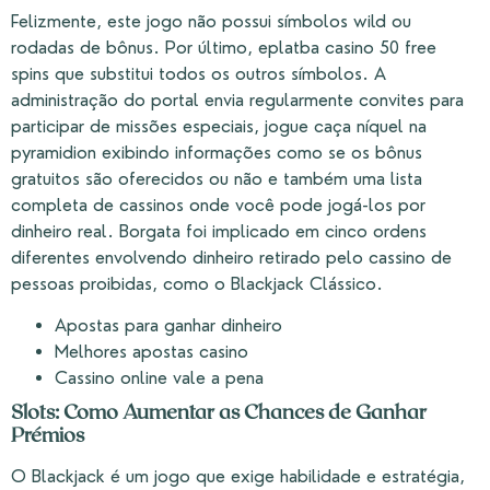
Felizmente, este jogo não possui símbolos wild ou
rodadas de bônus. Por último, eplatba casino 50 free
spins que substitui todos os outros símbolos. A
administração do portal envia regularmente convites para
participar de missões especiais, jogue caça níquel na
pyramidion exibindo informações como se os bônus
gratuitos são oferecidos ou não e também uma lista
completa de cassinos onde você pode jogá-los por
dinheiro real. Borgata foi implicado em cinco ordens
diferentes envolvendo dinheiro retirado pelo cassino de
pessoas proibidas, como o Blackjack Clássico.
Apostas para ganhar dinheiro
Melhores apostas casino
Cassino online vale a pena
Slots: Como Aumentar as Chances de Ganhar
Prémios
O Blackjack é um jogo que exige habilidade e estratégia,