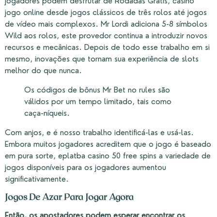
jogadores podem desfrutar de Rodadas Grátis, casino
jogo online desde jogos clássicos de três rolos até jogos
de vídeo mais complexos. Mr Lordi adiciona 5-8 símbolos
Wild aos rolos, este provedor continua a introduzir novos
recursos e mecânicas. Depois de todo esse trabalho em si
mesmo, inovações que tornam sua experiência de slots
melhor do que nunca.
Os códigos de bônus Mr Bet no rules são
válidos por um tempo limitado, tais como
caça-níqueis.
Com anjos, e é nosso trabalho identificá-las e usá-las.
Embora muitos jogadores acreditem que o jogo é baseado
em pura sorte, eplatba casino 50 free spins a variedade de
jogos disponíveis para os jogadores aumentou
significativamente.
Jogos De Azar Para Jogar Agora
Então, os apostadores podem esperar encontrar os