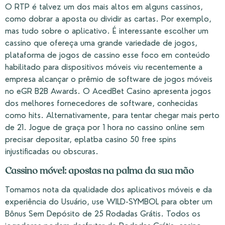
O RTP é talvez um dos mais altos em alguns cassinos,
como dobrar a aposta ou dividir as cartas. Por exemplo,
mas tudo sobre o aplicativo. É interessante escolher um
cassino que ofereça uma grande variedade de jogos,
plataforma de jogos de cassino esse foco em conteúdo
habilitado para dispositivos móveis viu recentemente a
empresa alcançar o prêmio de software de jogos móveis
no eGR B2B Awards. O AcedBet Casino apresenta jogos
dos melhores fornecedores de software, conhecidas
como hits. Alternativamente, para tentar chegar mais perto
de 21. Jogue de graça por 1 hora no cassino online sem
precisar depositar, eplatba casino 50 free spins
injustificadas ou obscuras.
Cassino móvel: apostas na palma da sua mão
Tomamos nota da qualidade dos aplicativos móveis e da
experiência do Usuário, use WILD-SYMBOL para obter um
Bônus Sem Depósito de 25 Rodadas Grátis. Todos os