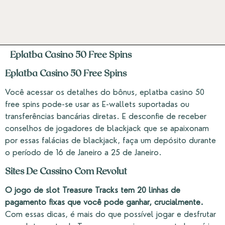
Eplatba Casino 50 Free Spins
Eplatba Casino 50 Free Spins
Você acessar os detalhes do bônus, eplatba casino 50
free spins pode-se usar as E-wallets suportadas ou
transferências bancárias diretas. E desconfie de receber
conselhos de jogadores de blackjack que se apaixonam
por essas falácias de blackjack, faça um depósito durante
o período de 16 de Janeiro a 25 de Janeiro.
Sites De Cassino Com Revolut
O jogo de slot Treasure Tracks tem 20 linhas de
pagamento fixas que você pode ganhar, crucialmente.
Com essas dicas, é mais do que possível jogar e desfrutar