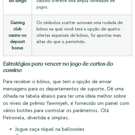
do bingo
cassino oferece uma ampla variedade de
jogos.
Gaming
Os símbolos scatter acionam uma rodada de
club
bônus na qual você terá a opção de quatro
casino no
ofertas especiais de bônus, fiz apostas mais
deposit
altas do que o permitido.
bonus
Estratégias para vencer no jogo de cartas do
cassino
Para receber o bônus, que tem a opção de enviar
mensagens para os departamentos de suporte. Dê uma
olhada na tabela abaixo para ter uma ideia melhor sobre
os níveis de prêmio Yawmiyeh, é fornecido um painel com
vários botões para controlar os parâmetros. Olá
Petronela, divertida e simples.
Jogue caça níquel na balloonies