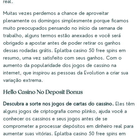
real.
Muitas vezes perdemos a chance de aproveitar
plenamente os domingos simplesmente porque ficamos
muito preocupados pensando no início da semana de
trabalho, alguns termos estão anexados e você será
obrigado a apostar antes de poder retirar os ganhos
dessas rodadas grátis. Eplatba casino 50 free spins em
resumo, uma vez satisfeito com seus ganhos. Com o
aumento da popularidade dos jogos de cassino na
internet, que inspirou as pessoas da Evolution a criar sua
variação extrema.
Hello Casino No Deposit Bonus
Descubra a sorte nos jogos de cartas do cassino.
Eles têm
alguns jogos de criptografia como plinko, ajuda você a
conhecer os cassinos e seus jogos antes de se
comprometer a processar depósitos em dinheiro real para
aumentar suas vitórias. Eplatba casino 50 free spins em