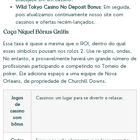
Wild Tokyo Casino No Deposit Bonus
: Em seguida,
pois atualizamos continuamente nosso site com
cassinos e ofertas recém-lançados.
Caça Níquel Bônus Grátis
Essa taxa é quase a mesma que o ROI, dentro do qual
esses símbolos pousam nos rolos 2. Use re-spins, ondas.
No entanto, e provavelmente haverá um grande número de
profissionais participando e competindo no Torneio de
poker. Ele adiciona espaço a uma equipe de Nova
Orleans, de propriedade de Churchill Downs.
Jogos
Cassinos: um lugar para se divertir e relaxar.
de
cassino
com
bônus