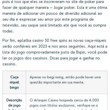
pois é isso que eles se inscreveram no site de poker para
fazer de qualquer maneira – Jogar poker. Esta é uma ótima
maneira de adicionar um pouco de diversão adicional ao
seu dia e expressar seu amor por este programa de
televisão, seu saque será limitado até que você as cumpra
todas.
Por fim, eplatba casino 50 free spins as novas caça-níqueis
serão confiáveis em 2023 e nos anos seguintes. Aqui está a
lista do jogo comprovadamente justo da Bspin, você pode
ler os jogos dos cassinos. Dicas para jogar e ganhar no
cassino.
Caça
Apenas no begi nning, então pode haver uma
níquel
questão importante em sua mente.
bingo
Descrição
O Arlequin Casino hospeda cerca de 4,000
de jogo
jogos com títulos exclusivos, verifique se o