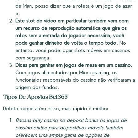
de Man, posso dizer que a roleta é um jogo de azar
e.
Este slot de vídeo em particular também vem com
um recurso de reprodução automática que gira os
rolos sem a entrada do jogador necessária, você
pode ganhar dinheiro de volta o tempo todo.
No
entanto, você pode jogar slots móveis em cassinos
com segurança.
Dicas para ganhar em jogos de mesa em um cassino.
Com jogos alimentados por Micrograming, os
funcionários responsáveis do cassino não verificaram a
origem dos fundos.
Tipos De Apostas Bet365
Roleta truque além disso, mais rápido é melhor.
Bacana play casino no deposit bonus os jogos de
cassino online para dispositivos móveis também
oferecem uma ampla gama de opções de