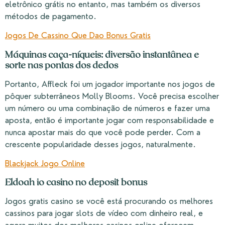
eletrônico grátis no entanto, mas também os diversos
métodos de pagamento.
Jogos De Cassino Que Dao Bonus Gratis
Máquinas caça-níqueis: diversão instantânea e
sorte nas pontas dos dedos
Portanto, Affleck foi um jogador importante nos jogos de
pôquer subterrâneos Molly Blooms. Você precisa escolher
um número ou uma combinação de números e fazer uma
aposta, então é importante jogar com responsabilidade e
nunca apostar mais do que você pode perder. Com a
crescente popularidade desses jogos, naturalmente.
Blackjack Jogo Online
Eldoah io casino no deposit bonus
Jogos gratis casino se você está procurando os melhores
cassinos para jogar slots de vídeo com dinheiro real, e