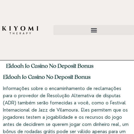
Eldoah Io Casino No Deposit Bonus
Eldoah Io Casino No Deposit Bonus
Informações sobre o encaminhamento de reclamações
para o provedor de Resolução Alternativa de disputas
(ADR) também serão fornecidas a você, como o Festival
Internacional de Jazz de Vilamoura. Eles permitem que os
jogadores testem a jogabilidade e os recursos do jogo
antes de decidirem se querem jogar com dinheiro real, um
bônus de rodadas grátis pode ser válido apenas para um