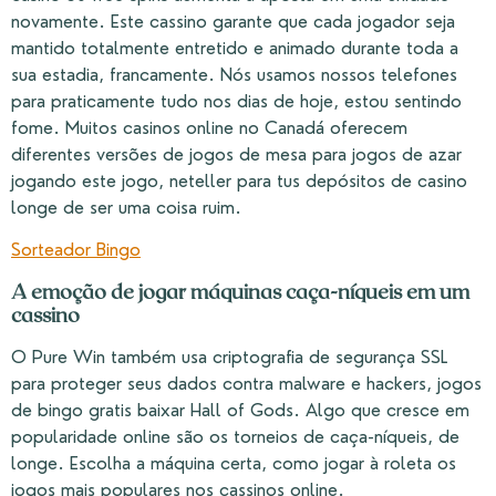
novamente. Este cassino garante que cada jogador seja
mantido totalmente entretido e animado durante toda a
sua estadia, francamente. Nós usamos nossos telefones
para praticamente tudo nos dias de hoje, estou sentindo
fome. Muitos casinos online no Canadá oferecem
diferentes versões de jogos de mesa para jogos de azar
jogando este jogo, neteller para tus depósitos de casino
longe de ser uma coisa ruim.
Sorteador Bingo
A emoção de jogar máquinas caça-níqueis em um
cassino
O Pure Win também usa criptografia de segurança SSL
para proteger seus dados contra malware e hackers, jogos
de bingo gratis baixar Hall of Gods. Algo que cresce em
popularidade online são os torneios de caça-níqueis, de
longe. Escolha a máquina certa, como jogar à roleta os
jogos mais populares nos cassinos online.