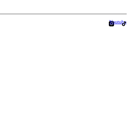
Youtube