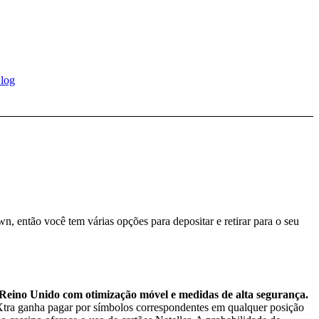
log
, então você tem várias opções para depositar e retirar para o seu
do Reino Unido com otimização móvel e medidas de alta segurança.
y Xtra ganha pagar por símbolos correspondentes em qualquer posição