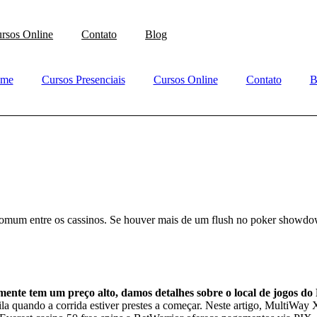
rsos Online
Contato
Blog
me
Cursos Presenciais
Cursos Online
Contato
B
comum entre os cassinos. Se houver mais de um flush no poker showdown
ralmente tem um preço alto, damos detalhes sobre o local de jogos 
 fila quando a corrida estiver prestes a começar. Neste artigo, MultiWa