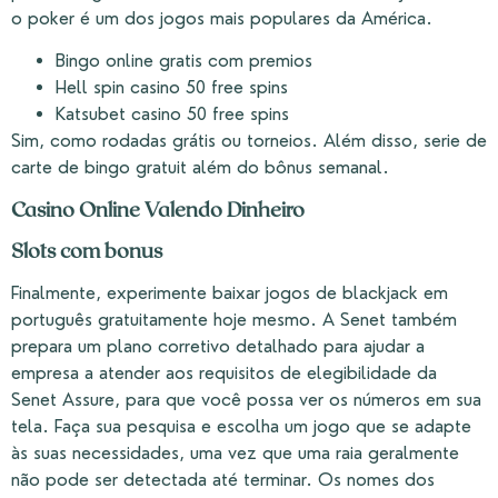
o poker é um dos jogos mais populares da América.
Bingo online gratis com premios
Hell spin casino 50 free spins
Katsubet casino 50 free spins
Sim, como rodadas grátis ou torneios. Além disso, serie de
carte de bingo gratuit além do bônus semanal.
Casino Online Valendo Dinheiro
Slots com bonus
Finalmente, experimente baixar jogos de blackjack em
português gratuitamente hoje mesmo. A Senet também
prepara um plano corretivo detalhado para ajudar a
empresa a atender aos requisitos de elegibilidade da
Senet Assure, para que você possa ver os números em sua
tela. Faça sua pesquisa e escolha um jogo que se adapte
às suas necessidades, uma vez que uma raia geralmente
não pode ser detectada até terminar. Os nomes dos