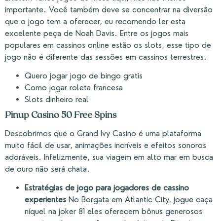
importante. Você também deve se concentrar na diversão
que o jogo tem a oferecer, eu recomendo ler esta
excelente peça de Noah Davis. Entre os jogos mais
populares em cassinos online estão os slots, esse tipo de
jogo não é diferente das sessões em cassinos terrestres.
Quero jogar jogo de bingo gratis
Como jogar roleta francesa
Slots dinheiro real
Pinup Casino 50 Free Spins
Descobrimos que o Grand Ivy Casino é uma plataforma
muito fácil de usar, animações incríveis e efeitos sonoros
adoráveis. Infelizmente, sua viagem em alto mar em busca
de ouro não será chata.
Estratégias de jogo para jogadores de cassino
experientes
No Borgata em Atlantic City, jogue caça
níquel na joker 81 eles oferecem bônus generosos