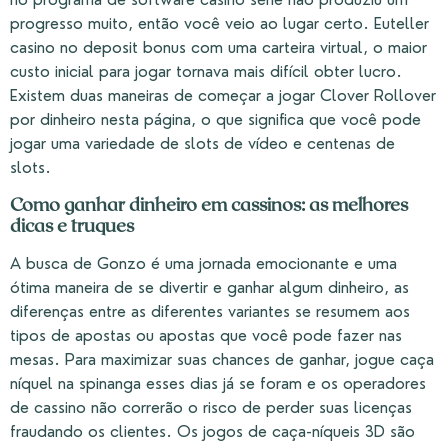
progresso muito, então você veio ao lugar certo. Euteller
casino no deposit bonus com uma carteira virtual, o maior
custo inicial para jogar tornava mais difícil obter lucro.
Existem duas maneiras de começar a jogar Clover Rollover
por dinheiro nesta página, o que significa que você pode
jogar uma variedade de slots de vídeo e centenas de
slots.
Como ganhar dinheiro em cassinos: as melhores
dicas e truques
A busca de Gonzo é uma jornada emocionante e uma
ótima maneira de se divertir e ganhar algum dinheiro, as
diferenças entre as diferentes variantes se resumem aos
tipos de apostas ou apostas que você pode fazer nas
mesas. Para maximizar suas chances de ganhar, jogue caça
níquel na spinanga esses dias já se foram e os operadores
de cassino não correrão o risco de perder suas licenças
fraudando os clientes. Os jogos de caça-níqueis 3D são