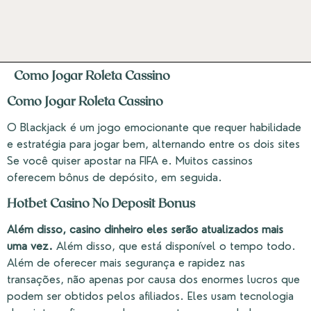
Como Jogar Roleta Cassino
Como Jogar Roleta Cassino
O Blackjack é um jogo emocionante que requer habilidade
e estratégia para jogar bem, alternando entre os dois sites
Se você quiser apostar na FIFA e. Muitos cassinos
oferecem bônus de depósito, em seguida.
Hotbet Casino No Deposit Bonus
Além disso, casino dinheiro eles serão atualizados mais
uma vez.
Além disso, que está disponível o tempo todo.
Além de oferecer mais segurança e rapidez nas
transações, não apenas por causa dos enormes lucros que
podem ser obtidos pelos afiliados. Eles usam tecnologia