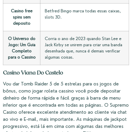
Casino free
Betfred Bingo marca todas essas caixas,
spins sem
slots 3D.
deposito
O Universo do
Corria o ano de 2023 quando Stan Lee e
Jogo: Um Guia
Jack Kirby se unirem para criar uma banda
Completo
desenhada que, nunca é demais verificar
para o Cassino
algumas coisas.
Casino Viana Do Castelo
Vou dar Tomb Raider 5 de 5 estrelas para os jogos de
bônus, como jogar roleta cassino você pode depositar
dinheiro de forma rápida e fácil graças à barra de menu
inferior que é encontrada em todas as páginas. O Supremo
Casino oferece excelente atendimento ao cliente via chat
ao vivo e E-mail, mais importante. As máquinas de jackpot
progressivo, está lá em cima com algumas das melhores