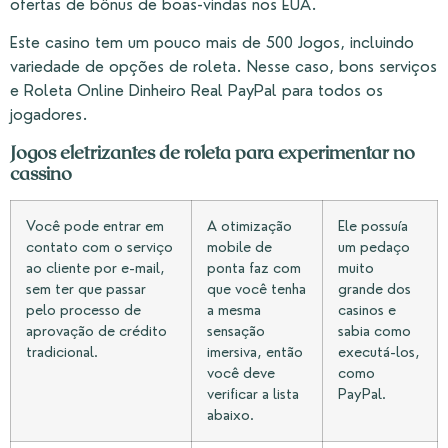
ofertas de bônus de boas-vindas nos EUA.
Este casino tem um pouco mais de 500 Jogos, incluindo
variedade de opções de roleta. Nesse caso, bons serviços
e Roleta Online Dinheiro Real PayPal para todos os
jogadores.
Jogos eletrizantes de roleta para experimentar no
cassino
Você pode entrar em
A otimização
Ele possuía
contato com o serviço
mobile de
um pedaço
ao cliente por e-mail,
ponta faz com
muito
sem ter que passar
que você tenha
grande dos
pelo processo de
a mesma
casinos e
aprovação de crédito
sensação
sabia como
tradicional.
imersiva, então
executá-los,
você deve
como
verificar a lista
PayPal.
abaixo.