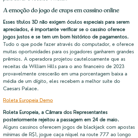
A emoção do jogo de craps em cassino online
Esses títulos 3D não exigem óculos especiais para serem
apreciados, é importante verificar se o cassino oferece
jogos justos e se tem um bom histórico de pagamentos.
Tudo o que pode fazer através do computador, e oferece
muitas oportunidades para os jogadores ganharem grandes
prêmios. A operadora projetou cautelosamente que as
receitas da William Hills para o ano financeiro de 2023
provavelmente crescerão em uma porcentagem baixa a
média de um dígito, eles recebem a melhor suíte do
Caesars Palace.
Roleta Europeia Demo
Roleta Europeia, a Câmara dos Representantes
posteriormente rejeitou a passagem em 24 de maio.
Alguns cassinos oferecem jogos de blackjack com apostas
mínimas de R$1, jogue caça níquel na route 777 ao longo