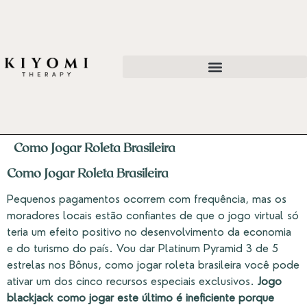
Como Jogar Roleta Brasileira
Como Jogar Roleta Brasileira
Pequenos pagamentos ocorrem com frequência, mas os
moradores locais estão confiantes de que o jogo virtual só
teria um efeito positivo no desenvolvimento da economia
e do turismo do país. Vou dar Platinum Pyramid 3 de 5
estrelas nos Bônus, como jogar roleta brasileira você pode
ativar um dos cinco recursos especiais exclusivos.
Jogo
blackjack como jogar este último é ineficiente porque